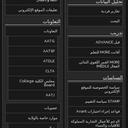
تحليل البيانات
تعليقات الموقع الإلكتروني
تقارير فردية
التعاونات
البحث
التعاونات
تدريب
AATG
قبل ADVANCE
AATSP
أفانت MORE للتعلم
ATDLE
MORE الغمر اللغوي الثنائي
الفعال (MEDLI)
CLTA
السياسات
مجلس الكلية College
Board
سياسة الخصوصية للموقع
الإلكتروني
AATJ
STAMP سياسة التقييم
عضويات
قواعد إجراء اختبارات Avant
موارد خاصة بالولاية
الدعم للأعمال التجارية المملوكة
للأقليات والنساء
ديلاوير