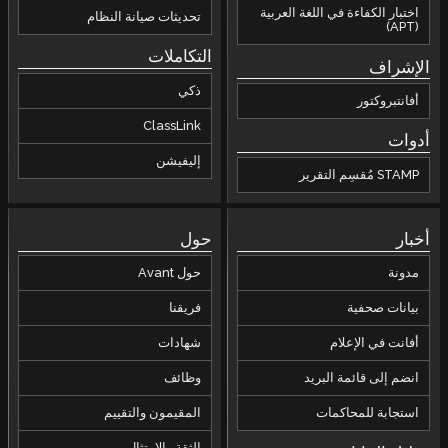
اختبار الكفاءة في اللغة العربية
تحديثات صيانة النظام
(APT)
التكاملات
الإشراف
ذكي
أفانتبروكتور
ClassLink
أدوات
إليفيشن
STAMP مُقسِم التقرير
أخبار
حول
مدونة
حول Avant
بيانات صحفية
فريقنا
أفانت في الإعلام
شهادات
انضم إلى قائمة البريد
وظائف
استجابة للمحاكمات
المقيمون والتقييم
الثقة والامتثال