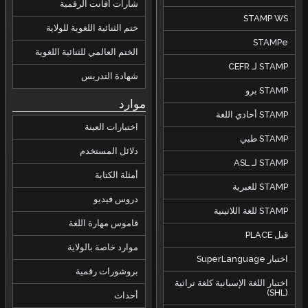
شارات أفانت الرقمية
STAMP WS
ختم الثنائية اللغوية للولاية
STAMPe
الختم العالمي للثنائية اللغوية
STAMP لـ CEFR
شهادة التدريس
STAMP برو
موارد
STAMP أحادي اللغة
اختبارات العينة
STAMP طبي
دلائل المستخدم
STAMP لـ ASL
أمثلة الكتابة
STAMP للعبرية
دروس فيديو
STAMP للغة اللاتينية
قاموس مهارة اللغة
قبل PLACE
موارد خاصة بالولاية
اختبار SuperLanguage
بروشورات رقمية
اختبار اللغة الإسبانية كلغة تراثية
(SHL)
أحداث