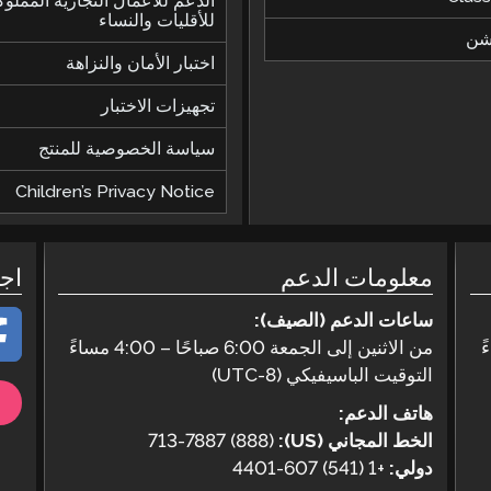
الدعم للأعمال التجارية المملوك
للأقليات والنساء
يشن
اختبار الأمان والنزاهة
تجهيزات الاختبار
سياسة الخصوصية للمنتج
Children’s Privacy Notice
معلومات الدعم
اج
ساعات الدعم (الصيف):
من الاثنين إلى الجمعة 6:00 صباحًا – 4:00 مساءً
التوقيت الباسيفيكي (UTC-8)
هاتف الدعم:
الخط المجاني (US):
(888) 713-7887
دولي:
+1 (541) 607-4401