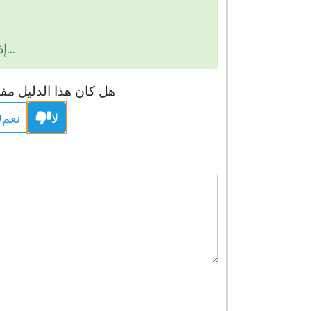
STAMP لـ ASL
الإشراف عن بعد
إذا كنت ترغب في مشاركة أفكار محددة، قم بملء النموذج أدناه...
STAMP للعبرية
طلب إعادة
STAMP للغة اللاتينية
هل كان هذا الدليل مفيد
لا
نعم