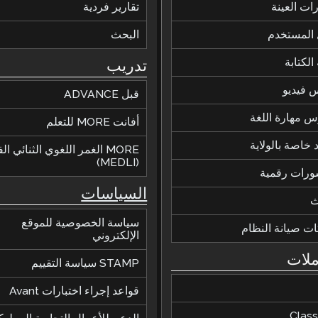
رات العينة
تقارير فردية
 المستخدم
البحث
الكتابة
تدريب
 فيديو
قبل ADVANCE
 مهارة اللغة
أفانت MORE للتعلم
 خاصة بالولاية
MORE الغمر اللغوي الثنائي ا
(MEDLI)
ورات رقمية
السياسات
ث
سياسة الخصوصية للموقع
ات صيانة النظام
الإلكتروني
ملات
STAMP سياسة التقييم
قواعد إجراء اختبارات Avant
Class