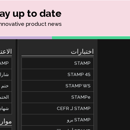
ay up to date!
innovative product news.
اختبارات
الاعت
STAMP
STAMP للحصول عل
STAMP 4S
شارات
STAMP WS
ختم ال
STAMPe
الختم
STAMP لـ CEFR
شهاد
STAMP برو
موارد