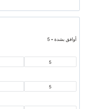
5 = أوافق بشدة
5
5