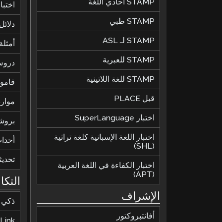
STAMP أحادي اللغة
اختبا
STAMP طبي
دلائل
STAMP لـ ASL
أمثلة 
STAMP للعبرية
دروس
STAMP للغة اللاتينية
قاموس
قبل PLACE
موارد
اختبار SuperLanguage
بروش
اختبار اللغة الإسبانية كلغة تراثية
أحدا
(SHL)
تحديث
اختبار الكفاءة في اللغة العربية
(APT)
التكا
الإشراف
ذكي
أفانتبروكتور
Link