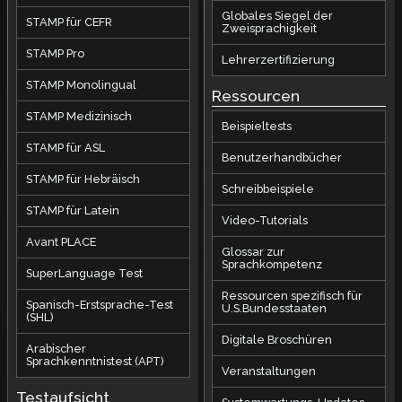
Globales Siegel der
STAMP für CEFR
Zweisprachigkeit
STAMP Pro
Lehrerzertifizierung
STAMP Monolingual
Ressourcen
STAMP Medizinisch
Beispieltests
STAMP für ASL
Benutzerhandbücher
STAMP für Hebräisch
Schreibbeispiele
STAMP für Latein
Video-Tutorials
Avant PLACE
Glossar zur
Sprachkompetenz
SuperLanguage Test
Ressourcen spezifisch für
Spanisch-Erstsprache-Test
U.S.Bundesstaaten
(SHL)
Digitale Broschüren
Arabischer
Sprachkenntnistest (APT)
Veranstaltungen
Testaufsicht