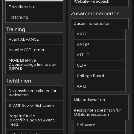
Website-Feedback
Einzelberichte
Zusammenarbeiten
Forschung
Zusammenarbeiten
Training
AATG
Avant ADVANCE
AATSP
Avant MORE Lernen
ATDLE
MORE Effektive
Zweisprachige Immersion
CLTA
(MEDLI)
College Board
Richtlinien
AATJ
Datenschutzrichtlinien für
Webseiten
Mitgliedschaften
STAMP Score-Richtlinien
Ressourcen spezifisch für
U.S.Bundesstaaten
Regeln für die
Durchführung von Avant
Tests
Delaware