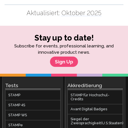
Aktualisiert:
Oktober 2025
Stay up to date!
Subscribe for events, professional learning, and
innovative product news.
Sign Up
Tests
Akkreditierung
STAMP
STAMP für Hochschul-
Credits
STAMP 4S
Avant Digital Badges
STAMP WS
Siegel der
Zweisprachigkeit(U.S.Staaten)
STAMPe