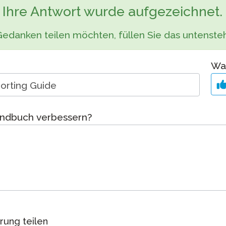
Podcast
Ihre Antwort wurde aufgezeichnet.
STAMP für ASL
Blog
ung bei
Gedanken teilen möchten, füllen Sie das untenst
STAMP für Hebräisch
Veranstaltungen
ne
STAMP für Latein
War
 an
andbuch verbessern?
rung teilen