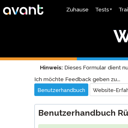
Skip to main content
Zuhause
Tests
Tra
Testübersicht
Ava
W
STAMP
Ava
PLACE
Mir
SuperLanguag
Lehr
Hinweis:
Dieses Formular dient n
Spanisch als
Vid
Website
Ich möchte Feedback geben zu...
Herkunftsspra
Feedback
Test
Ben
Benutzerhandbuch
Website-Erfa
Arabischer
Sprachkenntni
Benutzerhandbuch R
Preisgestaltu