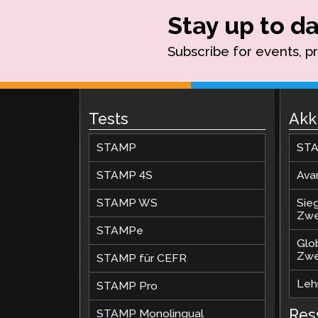
Stay up to da
Subscribe for events, p
Tests
Akk
STAMP
STA
STAMP 4S
Ava
STAMP WS
Sie
Zwe
STAMPe
Glo
Zwe
STAMP für CEFR
Lehr
STAMP Pro
Res
STAMP Monolingual