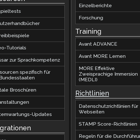
Einzelberichte
pieltests
Forschung
utzerhandbücher
Training
reibbeispiele
Avant ADVANCE
eo-Tutorials
Avant MORE Lernen
ssar zur Sprachkompetenz
MORE Effektive
sourcen spezifisch für
Zweisprachige Immersion
.Bundesstaaten
(MEDLI)
itale Broschüren
Richtlinien
anstaltungen
Datenschutzrichtlinien für
Webseiten
temwartungs-Updates
STAMP Score-Richtlinien
egrationen
Regeln für die Durchführ