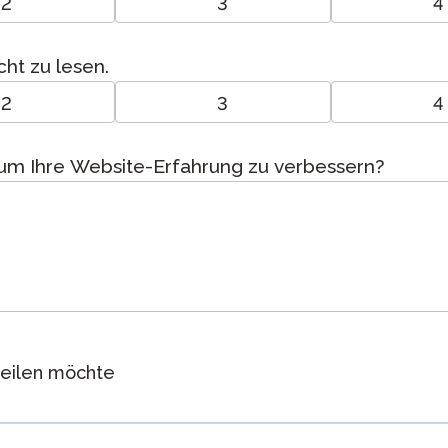
2
3
4
cht zu lesen.
2
3
4
, um Ihre Website-Erfahrung zu verbessern?
teilen möchte