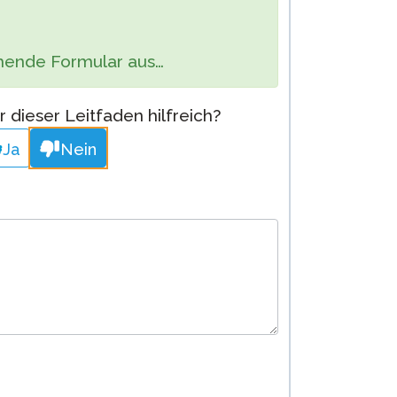
Cleveres Onboarding
ehende Formular aus…
STAMP Gruppeneinteilung
 dieser Leitfaden hilfreich?
Ja
Nein