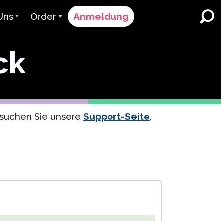
Uns
Order
Anmeldung
vant
Bestellvorgang
ck
r bedienen
Preisgestaltung
K-12 Schulen und Bezirke
Zweisprachiger
 Team
Angebot anfordern
Sprachunterricht
er & Bewertung
Kontakt Verkauf
English Learner Programs
esuchen Sie unsere
Support-Seite
.
Kontaktieren Sie den
Höhere Bildung
Support
menarbeiten
ClassLink
Arbeitsplätze
Clever
uen & Compliance
Ellevation
ClassLink Onboarding