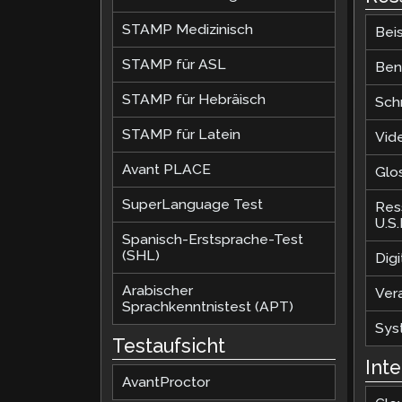
STAMP Medizinisch
Beis
STAMP für ASL
Ben
STAMP für Hebräisch
Sch
STAMP für Latein
Vid
Avant PLACE
Glo
SuperLanguage Test
Res
U.S
Spanisch-Erstsprache-Test
(SHL)
Dig
Arabischer
Ver
Sprachkenntnistest (APT)
Sys
Testaufsicht
Int
AvantProctor