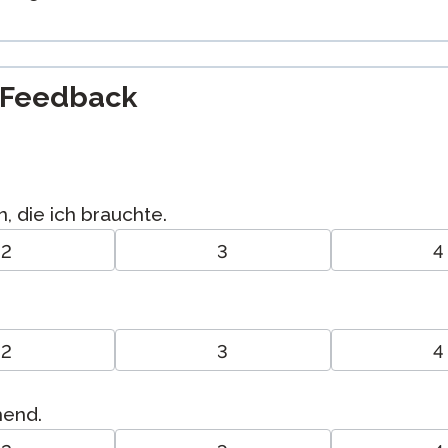
-Feedback
, die ich brauchte.
2
3
4
2
3
4
hend.