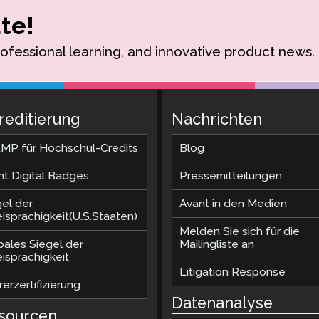
te!
rofessional learning, and innovative product news.
reditierung
Nachrichten
MP für Hochschul-Credits
Blog
nt Digital Badges
Pressemitteilungen
gel der
Avant in den Medien
isprachigkeit(U.S.Staaten)
Melden Sie sich für die
bales Siegel der
Mailingliste an
isprachigkeit
Litigation Response
erzertifizierung
Datenanalyse
sourcen