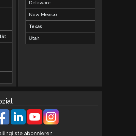
Delaware
New Mexico
Texas
tät
Utah
ozial
ilingliste abonnieren