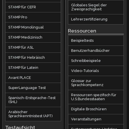
Globales Siegel der
STAMP für CEFR
Zweisprachigkeit
STAMP Pro
Lehrerzertifizierung
STAMP Monolingual
Ressourcen
STAMP Medizinisch
Beispieltests
STAMP für ASL
Benutzerhandbücher
STAMP für Hebräisch
Schreibbeispiele
STAMP für Latein
Video-Tutorials
Avant PLACE
Glossar zur
Sprachkompetenz
SuperLanguage Test
Ressourcen spezifisch für
Spanisch-Erstsprache-Test
U.S.Bundesstaaten
(SHL)
Digitale Broschüren
Arabischer
Sprachkenntnistest (APT)
Veranstaltungen
Testaufsicht