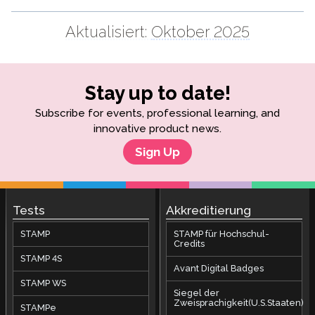
Aktualisiert:
Oktober 2025
Stay up to date!
Subscribe for events, professional learning, and
innovative product news.
Sign Up
Tests
Akkreditierung
STAMP
STAMP für Hochschul-
Credits
STAMP 4S
Avant Digital Badges
STAMP WS
Siegel der
Zweisprachigkeit(U.S.Staaten)
STAMPe