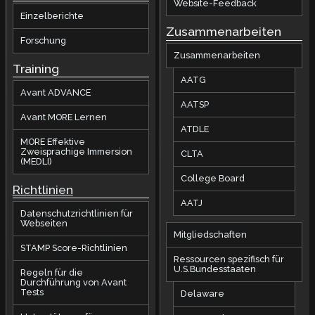
Website-Feedback
Einzelberichte
Zusammenarbeiten
Forschung
Zusammenarbeiten
Training
AATG
Avant ADVANCE
AATSP
Avant MORE Lernen
ATDLE
MORE Effektive
Zweisprachige Immersion
CLTA
(MEDLI)
College Board
Richtlinien
AATJ
Datenschutzrichtlinien für
Webseiten
Mitgliedschaften
STAMP Score-Richtlinien
Ressourcen spezifisch für
U.S.Bundesstaaten
Regeln für die
Durchführung von Avant
Tests
Delaware