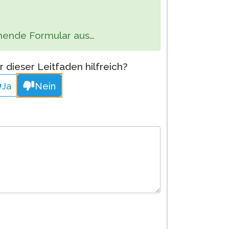
Cleveres Onboarding
ehende Formular aus…
STAMP Gruppeneinteilung
 dieser Leitfaden hilfreich?
Ja
Nein