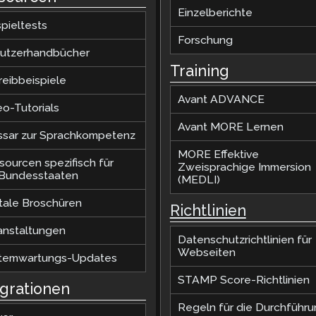
Einzelberichte
pieltests
Forschung
utzerhandbücher
Training
reibbeispiele
Avant ADVANCE
eo-Tutorials
Avant MORE Lernen
ssar zur Sprachkompetenz
MORE Effektive
sourcen spezifisch für
Zweisprachige Immersion
.Bundesstaaten
(MEDLI)
itale Broschüren
Richtlinien
anstaltungen
Datenschutzrichtlinien für
Webseiten
temwartungs-Updates
STAMP Score-Richtlinien
egrationen
Regeln für die Durchführ