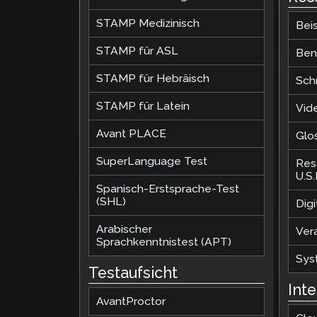
STAMP Medizinisch
Beis
STAMP für ASL
Ben
STAMP für Hebräisch
Sch
STAMP für Latein
Vid
Avant PLACE
Glo
SuperLanguage Test
Res
U.S
Spanisch-Erstsprache-Test
(SHL)
Dig
Arabischer
Ver
Sprachkenntnistest (APT)
Sys
Testaufsicht
Int
AvantProctor