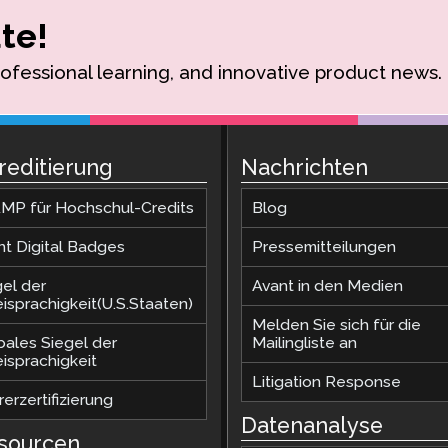
te!
rofessional learning, and innovative product news.
reditierung
Nachrichten
MP für Hochschul-Credits
Blog
nt Digital Badges
Pressemitteilungen
gel der
Avant in den Medien
isprachigkeit(U.S.Staaten)
Melden Sie sich für die
bales Siegel der
Mailingliste an
isprachigkeit
Litigation Response
erzertifizierung
Datenanalyse
sourcen