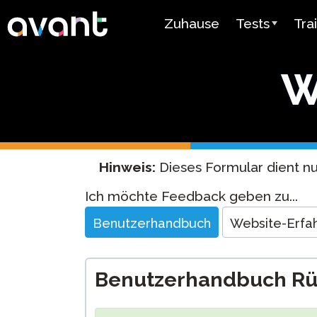
Skip to main content
Zuhause
Tests
Tra
Testübersicht
Ava
W
STAMP
Ava
PLACE
Mir
SuperLanguag
Lehr
Hinweis:
Dieses Formular dient n
Spanisch als
Vid
Website
Ich möchte Feedback geben zu...
Herkunftsspra
Feedback
Test
Ben
Benutzerhandbuch
Website-Erfa
Arabischer
Sprachkenntni
Benutzerhandbuch R
Preisgestaltu