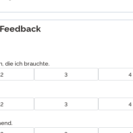
-Feedback
, die ich brauchte.
2
3
4
2
3
4
hend.