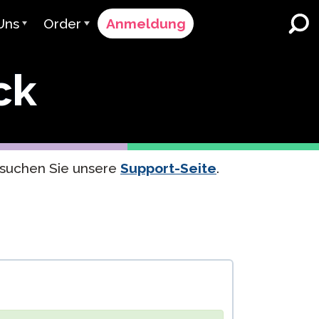
Uns
Order
Anmeldung
vant
Bestellvorgang
ck
r bedienen
Preisgestaltung
K-12 Schulen und Bezirke
Zweisprachiger
 Team
Angebot anfordern
Sprachunterricht
er & Bewertung
Contact Sales
English Learner Programs
esuchen Sie unsere
Support-Seite
.
Kontaktieren Sie den
Höhere Bildung
Support
menarbeiten
ClassLink
Arbeitsplätze
Clever
uen & Compliance
Ellevation
ClassLink Onboarding