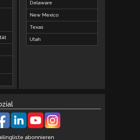
Delaware
New Mexico
Texas
tät
Utah
ozial
ilingliste abonnieren