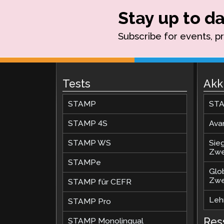
Stay up to da
Subscribe for events, p
Tests
Akk
STAMP
STA
STAMP 4S
Ava
STAMP WS
Sie
Zwe
STAMPe
Glo
Zwe
STAMP für CEFR
Lehr
STAMP Pro
Res
STAMP Monolingual