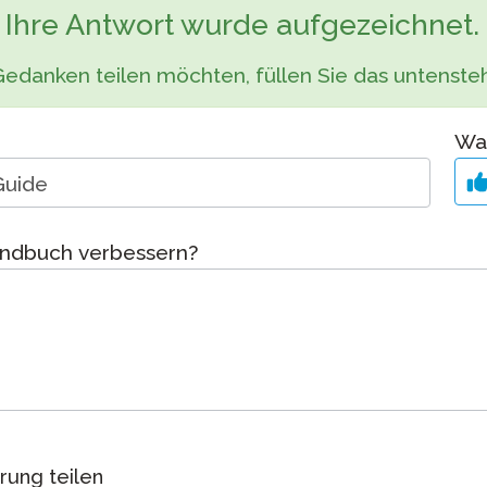
Podcast
Ihre Antwort wurde aufgezeichnet.
STAMP für ASL
Blog
ung bei
Gedanken teilen möchten, füllen Sie das untenst
STAMP für Hebräisch
Veranstaltungen
ne
STAMP für Latein
War
 an
andbuch verbessern?
rung teilen