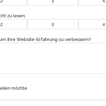
2
3
4
cht zu lesen.
2
3
4
, um Ihre Website-Erfahrung zu verbessern?
teilen möchte