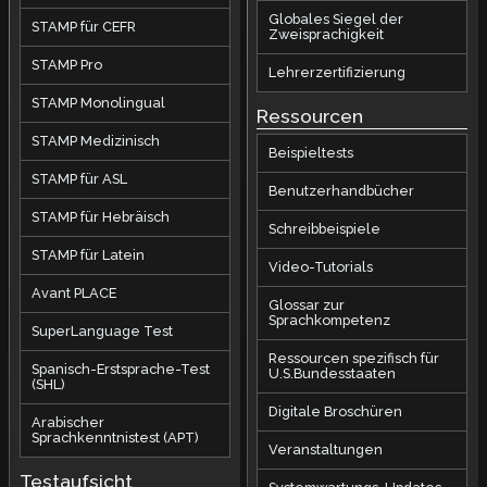
Globales Siegel der
STAMP für CEFR
Zweisprachigkeit
STAMP Pro
Lehrerzertifizierung
STAMP Monolingual
Ressourcen
STAMP Medizinisch
Beispieltests
STAMP für ASL
Benutzerhandbücher
STAMP für Hebräisch
Schreibbeispiele
STAMP für Latein
Video-Tutorials
Avant PLACE
Glossar zur
Sprachkompetenz
SuperLanguage Test
Ressourcen spezifisch für
Spanisch-Erstsprache-Test
U.S.Bundesstaaten
(SHL)
Digitale Broschüren
Arabischer
Sprachkenntnistest (APT)
Veranstaltungen
Testaufsicht