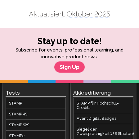
Aktualisiert:
Oktober 2025
Stay up to date!
Subscribe for events, professional learning, and
innovative product news.
Sign Up
Tests
Akkreditierung
STAMP
STAMP für Hochschul-
Credits
STAMP 4S
Avant Digital Badges
STAMP WS
Siegel der
Zweisprachigkeit(U.S.Staaten)
STAMPe