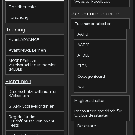
Website-Feedback
Einzelberichte
Zusammenarbeiten
Forschung
Zusammenarbeiten
Training
AATG
Avant ADVANCE
AATSP
Avant MORE Lernen
ATDLE
MORE Effektive
Zweisprachige Immersion
CLTA
(MEDLI)
College Board
Richtlinien
AATJ
Datenschutzrichtlinien für
Webseiten
Mitgliedschaften
STAMP Score-Richtlinien
Ressourcen spezifisch für
U.S.Bundesstaaten
Regeln für die
Durchführung von Avant
Tests
Delaware