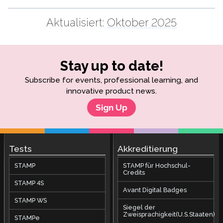
Aktualisiert:
Oktober 2025
Stay up to date!
Subscribe for events, professional learning, and
innovative product news.
Sign Up
Tests
Akkreditierung
STAMP
STAMP für Hochschul-
Credits
STAMP 4S
Avant Digital Badges
STAMP WS
Siegel der
Zweisprachigkeit(U.S.Staaten)
STAMPe