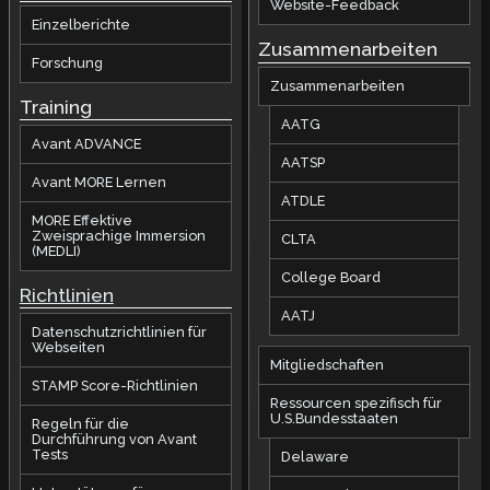
Website-Feedback
Einzelberichte
Zusammenarbeiten
Forschung
Zusammenarbeiten
Training
AATG
Avant ADVANCE
AATSP
Avant MORE Lernen
ATDLE
MORE Effektive
Zweisprachige Immersion
CLTA
(MEDLI)
College Board
Richtlinien
AATJ
Datenschutzrichtlinien für
Webseiten
Mitgliedschaften
STAMP Score-Richtlinien
Ressourcen spezifisch für
U.S.Bundesstaaten
Regeln für die
Durchführung von Avant
Tests
Delaware