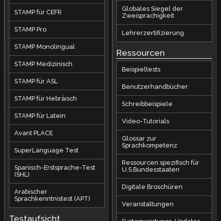
Globales Siegel der
STAMP für CEFR
Zweisprachigkeit
STAMP Pro
Lehrerzertifizierung
STAMP Monolingual
Ressourcen
STAMP Medizinisch
Beispieltests
STAMP für ASL
Benutzerhandbücher
STAMP für Hebräisch
Schreibbeispiele
STAMP für Latein
Video-Tutorials
Avant PLACE
Glossar zur
Sprachkompetenz
SuperLanguage Test
Ressourcen spezifisch für
Spanisch-Erstsprache-Test
U.S.Bundesstaaten
(SHL)
Digitale Broschüren
Arabischer
Sprachkenntnistest (APT)
Veranstaltungen
Testaufsicht