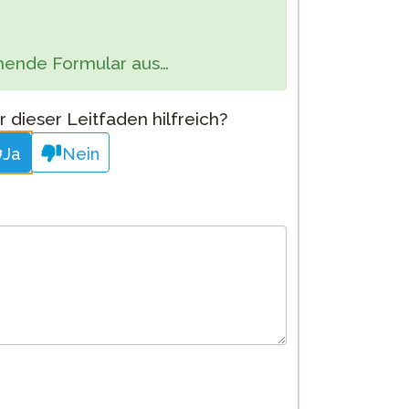
Cleveres Onboarding
ehende Formular aus…
STAMP Gruppeneinteilung
 dieser Leitfaden hilfreich?
Ja
Nein