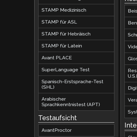
STAMP Medizinisch
Beis
STAMP für ASL
Ben
STAMP für Hebräisch
Sch
STAMP für Latein
Vid
Avant PLACE
Glo
SuperLanguage Test
Res
U.S
Spanisch-Erstsprache-Test
(SHL)
Dig
Arabischer
Ver
Sprachkenntnistest (APT)
Sys
Testaufsicht
Int
AvantProctor