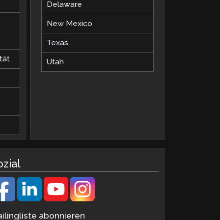
Delaware
New Mexico
Texas
tät
Utah
ozial
ilingliste abonnieren