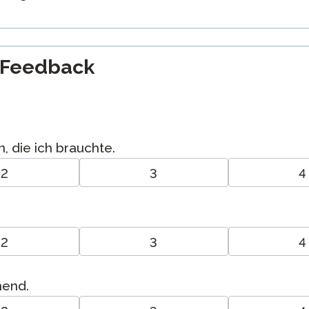
-Feedback
, die ich brauchte.
2
3
4
2
3
4
hend.