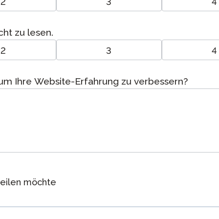
2
3
4
cht zu lesen.
2
3
4
, um Ihre Website-Erfahrung zu verbessern?
teilen möchte