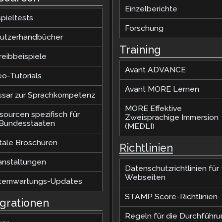
Einzelberichte
pieltests
Forschung
utzerhandbücher
Training
reibbeispiele
Avant ADVANCE
eo-Tutorials
Avant MORE Lernen
ssar zur Sprachkompetenz
MORE Effektive
sourcen spezifisch für
Zweisprachige Immersion
.Bundesstaaten
(MEDLI)
itale Broschüren
Richtlinien
anstaltungen
Datenschutzrichtlinien für
Webseiten
temwartungs-Updates
STAMP Score-Richtlinien
egrationen
Regeln für die Durchführ