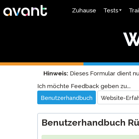
Skip to main content
Zuhause
Tests
Tra
Testübersicht
Ava
W
STAMP
Ava
PLACE
Mir
SuperLanguag
Lehr
Hinweis:
Dieses Formular dient n
Spanisch als
Vid
Website
Ich möchte Feedback geben zu...
Herkunftsspra
Feedback
Test
Ben
Benutzerhandbuch
Website-Erfa
Arabischer
Sprachkenntni
Benutzerhandbuch R
Preisgestaltu