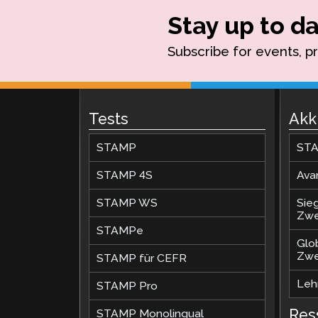
Stay up to da
Subscribe for events, p
Tests
Akk
STAMP
STA
STAMP 4S
Ava
STAMP WS
Sie
Zwe
STAMPe
Glo
Zwe
STAMP für CEFR
Lehr
STAMP Pro
Res
STAMP Monolingual