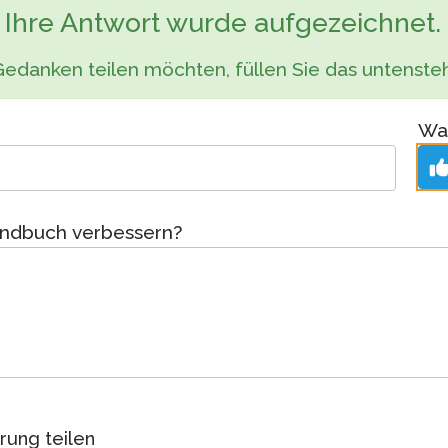
Podcast
Ihre Antwort wurde aufgezeichnet.
STAMP für ASL
Blog
ung bei
Gedanken teilen möchten, füllen Sie das untenst
STAMP für Hebräisch
Veranstaltungen
ne
STAMP für Latein
War
 an
andbuch verbessern?
rung teilen