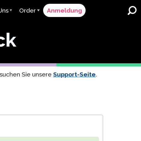
Uns
Order
Anmeldung
vant
Bestellvorgang
ck
r bedienen
Preisgestaltung
K-12 Schulen und Bezirke
Zweisprachiger
 Team
Angebot anfordern
Sprachunterricht
er & Bewertung
Kontakt Verkauf
English Learner Programs
esuchen Sie unsere
Support-Seite
.
Kontaktieren Sie den
Höhere Bildung
Support
menarbeiten
ClassLink
Arbeitsplätze
Clever
uen & Compliance
Ellevation
ClassLink Onboarding