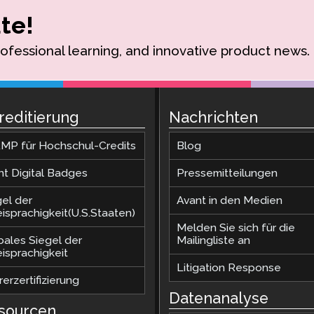
te!
rofessional learning, and innovative product news.
reditierung
Nachrichten
MP für Hochschul-Credits
Blog
nt Digital Badges
Pressemitteilungen
gel der
Avant in den Medien
isprachigkeit(U.S.Staaten)
Melden Sie sich für die
bales Siegel der
Mailingliste an
isprachigkeit
Litigation Response
erzertifizierung
Datenanalyse
sourcen