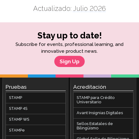
Actualizado:
Julio 2026
Stay up to date!
Subscribe for events, professional learning, and
innovative product news.
Sign Up
Pruebas
Acreditación
STAMP
STAMP para Crédito
Universitario
STAMP 4S
Avant Insignias Digitales
STAMP WS
Sellos Estatales de
Bilingüismo
STAMPe
Global Sello de Bilingüismo