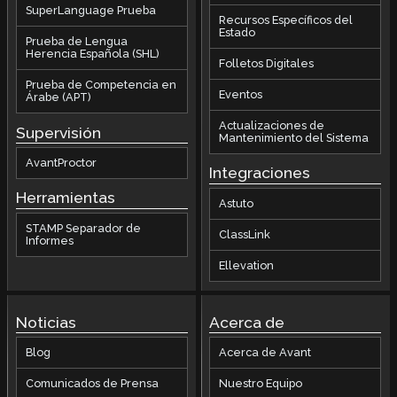
SuperLanguage Prueba
Recursos Específicos del
Estado
Prueba de Lengua
Herencia Española (SHL)
Folletos Digitales
Prueba de Competencia en
Eventos
Árabe (APT)
Actualizaciones de
Supervisión
Mantenimiento del Sistema
AvantProctor
Integraciones
Herramientas
Astuto
STAMP Separador de
ClassLink
Informes
Ellevation
Noticias
Acerca de
Blog
Acerca de Avant
Comunicados de Prensa
Nuestro Equipo