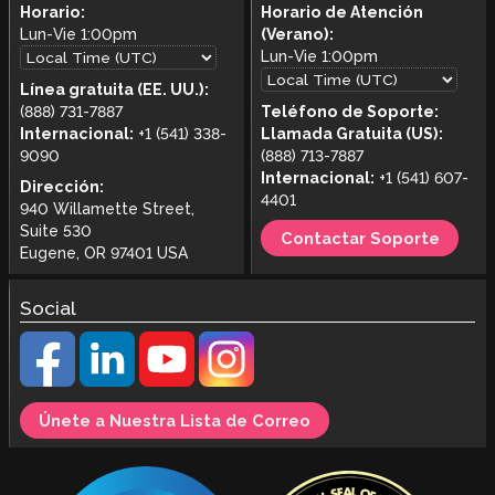
Horario:
Horario de Atención
Lun-Vie
1:00pm
(Verano):
Lun-Vie
1:00pm
Línea gratuita (EE. UU.):
(888) 731-7887
Teléfono de Soporte:
Internacional:
+1 (541) 338-
Llamada Gratuita (US):
9090
(888) 713-7887
Internacional:
+1 (541) 607-
Dirección:
4401
940 Willamette Street,
Suite 530
Contactar Soporte
Eugene, OR 97401 USA
Social
Únete a Nuestra Lista de Correo