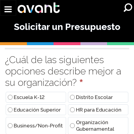
Skip to main content
Solicitar un Presupuesto
Request
a
¿Cuál de las siguientes
Quote
opciones describe mejor a
(Conversational)
*
su organización?
Escuela K-12
Distrito Escolar
Educación Superior
HR para Educación
Organización
Business/Non-Profit
Gubernamental