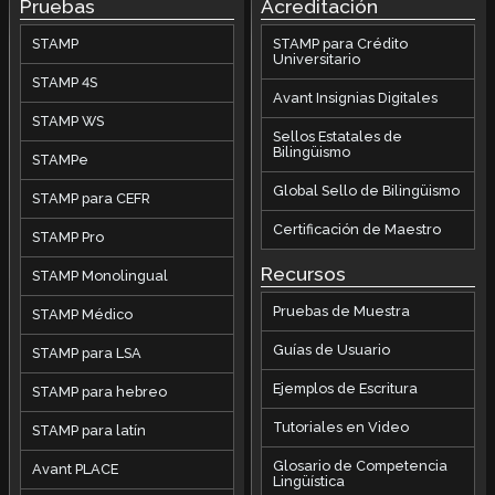
Pruebas
Acreditación
STAMP
STAMP para Crédito
Universitario
STAMP 4S
Avant Insignias Digitales
STAMP WS
Sellos Estatales de
Bilingüismo
STAMPe
Global Sello de Bilingüismo
STAMP para CEFR
Certificación de Maestro
STAMP Pro
Recursos
STAMP Monolingual
Pruebas de Muestra
STAMP Médico
Guías de Usuario
STAMP para LSA
Ejemplos de Escritura
STAMP para hebreo
Tutoriales en Video
STAMP para latín
Glosario de Competencia
Avant PLACE
Lingüística