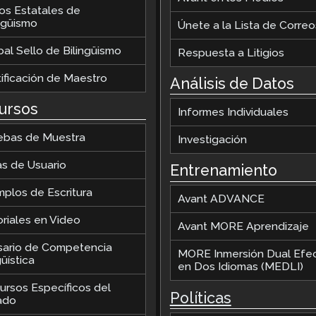
los Estatales de
ingüismo
Únete a la Lista de Correo
al Sello de Bilingüismo
Respuesta a Litigios
tificación de Maestro
Análisis de Datos
ursos
Informes Individuales
ebas de Muestra
Investigación
as de Usuario
Entrenamiento
mplos de Escritura
Avant ADVANCE
oriales en Video
Avant MORE Aprendizaje
sario de Competencia
MORE Inmersión Dual Efec
üística
en Dos Idiomas (MEDLI)
ursos Específicos del
Políticas
ado