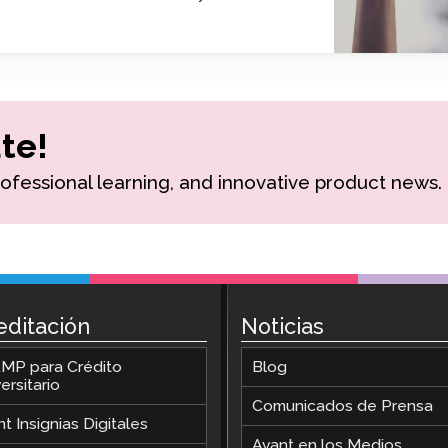
Podcast
STAMP para LSA
Blog
STAMP para hebreo
Eventos
STAMP para latín
te!
rofessional learning, and innovative product news.
editación
Noticias
MP para Crédito
Blog
ersitario
Comunicados de Prensa
t Insignias Digitales
Avant en los Medios