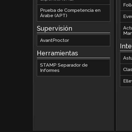
Foll
Prueba de Competencia en
Árabe (APT)
Eve
Supervisión
Act
Man
AvantProctor
Int
Herramientas
Ast
STAMP Separador de
Cla
Informes
Elle