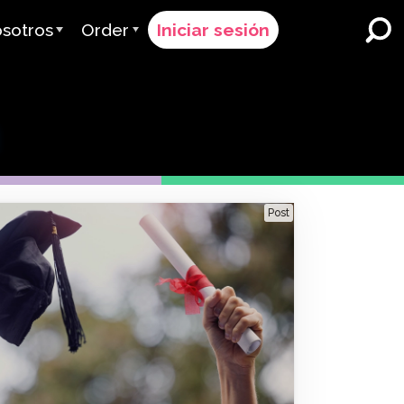
sotros
Order
Iniciar sesión
 Avant
Proceso de Pedido
n
ervimos
Precios
Escuelas y Distritos K-12
Inmersión Dual en Idiomas
quipo
Solicitar un Presupuesto
Programas para Aprendices
es & Calificación
Contacta a Ventas
de Inglés
Post
Contactar Soporte
Educación Superior
iones
Lugares de trabajo
ClassLink
 & Cumplimiento
Astuto
Ellevation