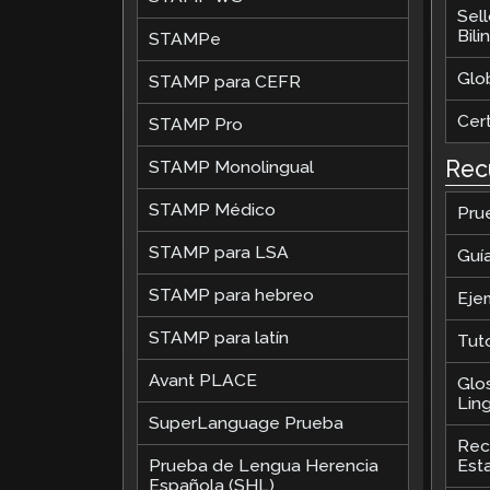
Sel
Bil
STAMPe
Glob
STAMP para CEFR
Cer
STAMP Pro
Rec
STAMP Monolingual
STAMP Médico
Pru
STAMP para LSA
Guí
STAMP para hebreo
Eje
STAMP para latín
Tut
Avant PLACE
Glo
Ling
SuperLanguage Prueba
Rec
Prueba de Lengua Herencia
Est
Española (SHL)