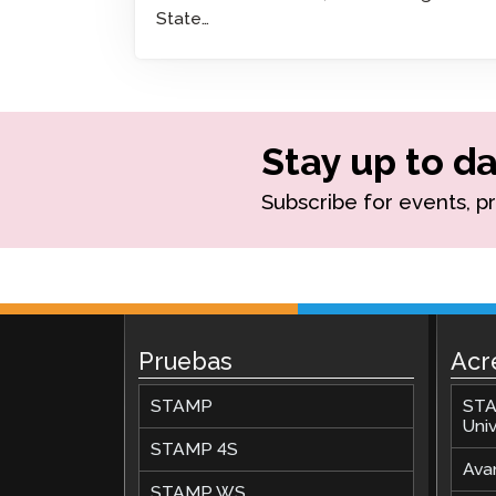
State…
Supervisión Remota
Solicita una Revisión
Stay up to da
Subscribe for events, p
Pruebas
Acr
STAMP
STA
Univ
STAMP 4S
Avan
STAMP WS