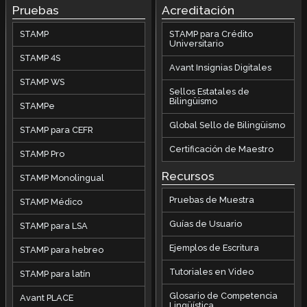
Pruebas
Acreditación
STAMP
STAMP para Crédito
Universitario
STAMP 4S
Avant Insignias Digitales
STAMP WS
Sellos Estatales de
Bilingüismo
STAMPe
Global Sello de Bilingüismo
STAMP para CEFR
Certificación de Maestro
STAMP Pro
Recursos
STAMP Monolingual
Pruebas de Muestra
STAMP Médico
Guías de Usuario
STAMP para LSA
Ejemplos de Escritura
STAMP para hebreo
Tutoriales en Video
STAMP para latín
Glosario de Competencia
Avant PLACE
Lingüística