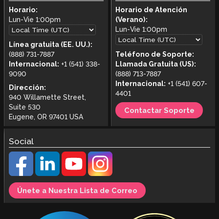
Horario:
Horario de Atención
Lun-Vie
1:00pm
(Verano):
Lun-Vie
1:00pm
Línea gratuita (EE. UU.):
(888) 731-7887
Teléfono de Soporte:
Internacional:
+1 (541) 338-
Llamada Gratuita (US):
9090
(888) 713-7887
Internacional:
+1 (541) 607-
Dirección:
4401
940 Willamette Street,
Suite 530
Contactar Soporte
Eugene, OR 97401 USA
Social
Únete a Nuestra Lista de Correo