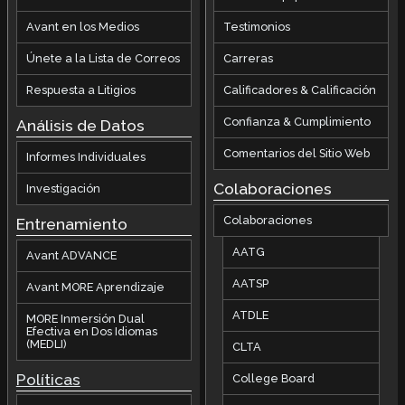
Avant en los Medios
Testimonios
Únete a la Lista de Correos
Carreras
Respuesta a Litigios
Calificadores & Calificación
Confianza & Cumplimiento
Análisis de Datos
Comentarios del Sitio Web
Informes Individuales
Colaboraciones
Investigación
Colaboraciones
Entrenamiento
AATG
Avant ADVANCE
AATSP
Avant MORE Aprendizaje
ATDLE
MORE Inmersión Dual
Efectiva en Dos Idiomas
(MEDLI)
CLTA
Políticas
College Board