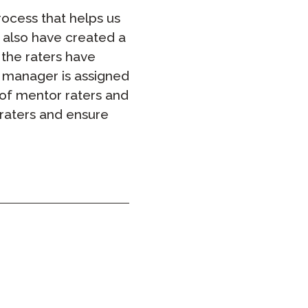
rocess that helps us
온보딩
e also have created a
 the raters have
 그룹 로스터링
r manager is assigned
m of mentor raters and
 raters and ensure