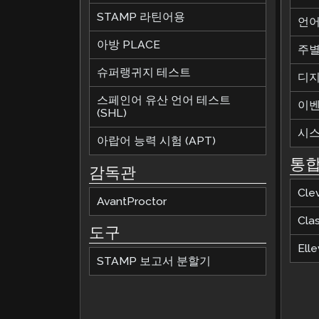
STAMP 라틴어용
언어
아방 PLACE
주별
슈퍼랭귀지 테스트
디지
스페인어 유산 언어 테스트
이
(SHL)
시스
아랍어 능력 시험 (APT)
통
감독관
Cle
AvantProctor
Cla
도구
Elle
STAMP 보고서 분할기