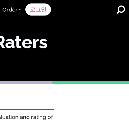
Order
로그인
주문 과정
Raters
가격 책정
K-12 학교 및 교육구
듀얼 언어 몰입
견적 요청하기
영어 학습자 프로그램
Contact Sales에 연락하기
고등 교육
지원팀에 문의하세요
직장들
k
n
luation and rating of
nk 온보딩