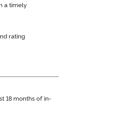
n a timely
nd rating
st 18 months of in-