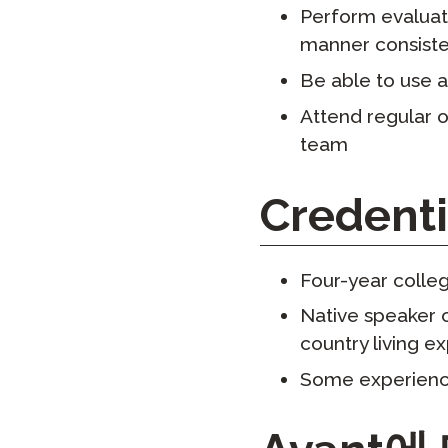
Perform evaluati
manner consiste
Be able to use 
Attend regular o
team
Credenti
Four-year colle
Native speaker o
country living e
Some experience