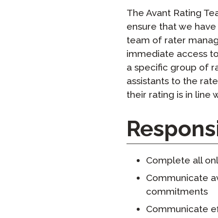
원격 감독
The Avant Rating Tea
ensure that we have w
재시도 
team of rater manage
immediate access to 
a specific group of r
assistants to the rat
their rating is in line
Responsib
Complete all onl
Communicate ava
commitments
Communicate eff