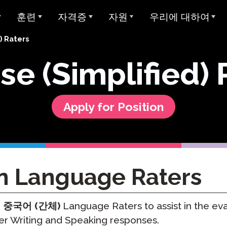
훈련
자격증
자원
우리에 대하여
) Raters
개요
아방 ADVANCE
STAMP에 대한 대학 학점
샘플 테스트
Avant에 대하여
se (Simplified) 
아방 MORE 러닝
Avant 디지털 배지
사용자 가이드
우리가 봉사하는 대상
모든 STAMP 테스트
아방 MORE 러닝
STAMP 4S
MEDLI (이중 언어 몰입)
미라 언어 학습
양언어 구사 주 씰
글쓰기 예시
우리 팀
Apply for Position
STAMP WS
MORE 학습에 연락하기
지 테스트
교사 자격증
글로벌 양언어 숙달 인증서
STAMP 개인 보고서
평가자 & 평가 등급
STAMPe
산 언어 (SHL) 테
비디오 튜토리얼
연구
커리어
SHL 테스트 디자인
STAMP CEFR을 위한
SHL 테스트 섹션 설명
사용자 가이드
통합
협업
ClassLin
 시험 (APT)
n Language Raters
STAMP Pro
Clever
비디오 튜토리얼
신뢰 & 준수
STAMP 단일 언어
Ellevatio
r
중국어 (간체)
Language Raters to assist in the eva
숙박 시설
언어
er Writing and Speaking responses.
STAMP 의료
ClassLi