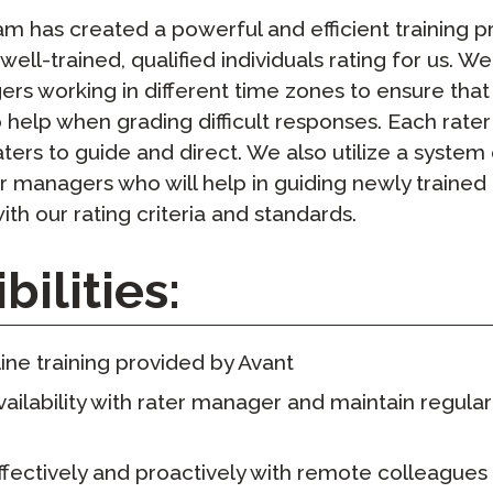
팟캐스트
m has created a powerful and efficient training p
STAMP ASL을 위한
클레버 
블로그
ell-trained, qualified individuals rating for us. W
요청
rs working in different time zones to ensure that
STAMP을 히브리어로
STAMP
이벤트
help when grading difficult responses. Each rate
STAMP 라틴어용
aters to guide and direct. We also utilize a syste
er managers who will help in guiding newly trained
 with our rating criteria and standards.
ilities:
ine training provided by Avant
ilability with rater manager and maintain regular
ectively and proactively with remote colleagues