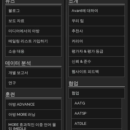
뉴스
소개
블로그
Avant에 대하여
보도 자료
우리 팀
미디어에서의 아방
추천사
메일링 리스트 가입하기
커리어
소송 대응
평가자 & 평가 등급
신뢰 & 준수
데이터 분석
웹사이트 피드백
개별 보고서
협업
연구
협업
훈련
AATG
아방 ADVANCE
AATSP
아방 MORE 러닝
ATDLE
MORE 효과적인 이중 언어 몰
입 (MEDLI)