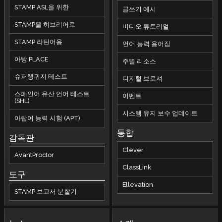
STAMP ASL을 위한
글쓰기 예시
STAMP을 히브리어로
비디오 튜토리얼
STAMP 라틴어용
언어 능력 용어집
아방 PLACE
주별 리소스
슈퍼랭귀지 테스트
디지털 브로셔
스페인어 유산 언어 테스트
이벤트
(SHL)
시스템 유지 보수 업데이트
아랍어 능력 시험 (APT)
통합
감독관
Clever
AvantProctor
ClassLink
도구
Ellevation
STAMP 보고서 분할기