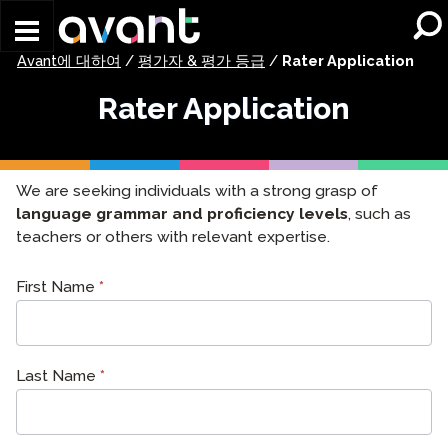
Skip to main content
Avant에 대하여
/
평가자 & 평가 등급
/
Rater Application
Rater Application
We are seeking individuals with a strong grasp of
language grammar and proficiency levels
, such as
teachers or others with relevant expertise.
Rater
First Name
*
Application
Last Name
*