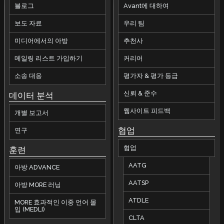
블로그
Avant에 대하여
보도 자료
우리 팀
미디어에서의 아방
추천사
메일링 리스트 가입하기
커리어
소송 대응
평가자 & 평가 등급
신뢰 & 준수
데이터 분석
웹사이트 피드백
개별 보고서
협업
연구
협업
훈련
AATG
아방 ADVANCE
AATSP
아방 MORE 러닝
ATDLE
MORE 효과적인 이중 언어 몰
입 (MEDLI)
CLTA