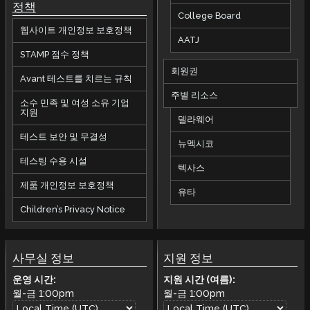
정책
College Board
웹사이트 개인정보 보호정책
AATJ
STAMP 점수 정책
회원권
Avant 테스트를 치르는 규칙
주별 리소스
소수 민족 및 여성 소유 기업
지원
델라웨어
테스트 보안 및 무결성
뉴멕시코
테스팅 수용 시설
텍사스
제품 개인정보 보호정책
유타
Children’s Privacy Notice
사무실 정보
지원 정보
운영 시간:
지원 시간 (여름):
월-금
1:00pm
월-금
1:00pm