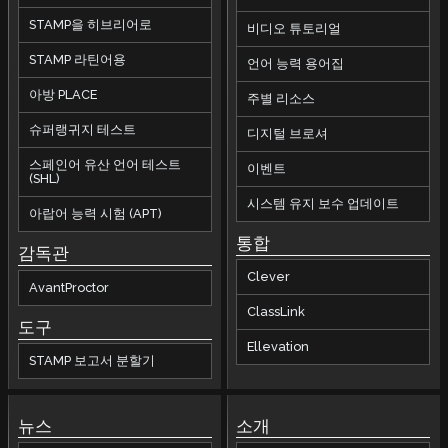
STAMP을 히브리어로
비디오 튜토리얼
STAMP 라틴어용
언어 능력 용어집
아방 PLACE
주별 리소스
슈퍼랭귀지 테스트
디지털 브로셔
스페인어 유산 언어 테스트
이벤트
(SHL)
시스템 유지 보수 업데이트
아랍어 능력 시험 (APT)
통합
감독관
Clever
AvantProctor
ClassLink
도구
Ellevation
STAMP 보고서 분할기
뉴스
소개