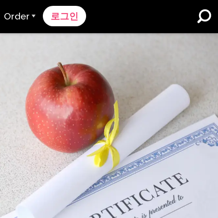
Order
로그인
주문 과정
가격 책정
K-12 학교 및 교육구
듀얼 언어 몰입
견적 요청하기
영어 학습자 프로그램
Contact Sales
고등 교육
지원팀에 문의하세요
직장들
k
n
nk 온보딩