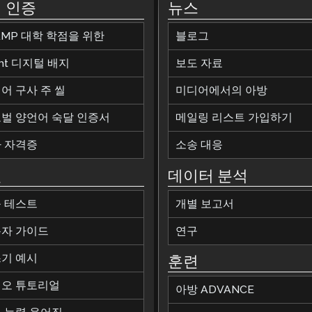
 인증
뉴스
AMP 대학 학점을 위한
블로그
ant 디지털 배지
보도 자료
어 구사 주 씰
미디어에서의 아방
벌 양언어 숙달 인증서
메일링 리스트 가입하기
 자격증
소송 대응
원
데이터 분석
 테스트
개별 보고서
자 가이드
연구
기 예시
훈련
오 튜토리얼
아방 ADVANCE