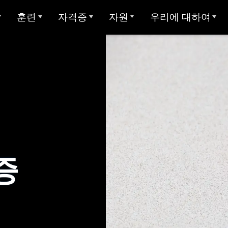
훈련
자격증
자원
우리에 대하여
개요
아방 ADVANCE
STAMP에 대한 대학 학점
샘플 테스트
Avant에 대하여
아방 MORE 러닝
Avant 디지털 배지
사용자 가이드
우리가 봉사하는 대상
모든 STAMP 테스트
아방 MORE 러닝
STAMP 4S
MEDLI (이중 언어 몰입)
미라 언어 학습
양언어 구사 주 씰
글쓰기 예시
우리 팀
STAMP WS
MORE 학습에 연락하기
지 테스트
교사 자격증
글로벌 양언어 숙달 인증서
STAMP 개인 보고서
평가자 & 평가 등급
STAMPe
산 언어 (SHL) 테
비디오 튜토리얼
연구
커리어
SHL 테스트 디자인
STAMP CEFR을 위한
증
SHL 테스트 섹션 설명
사용자 가이드
통합
협업
ClassLin
 시험 (APT)
STAMP Pro
Clever
비디오 튜토리얼
신뢰 & 준수
STAMP 단일 언어
Ellevatio
숙박 시설
언어
STAMP 의료
ClassLi