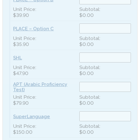
$39.90
$0.00
PLACE – Option C
$35.90
$0.00
SHL
$47.90
$0.00
APT (Arabic Proficiency
Test)
$79.90
$0.00
SuperLanguage
$150.00
$0.00