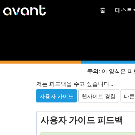
Skip to main content
홈
테스트
테스트 
STAMP
PLACE
슈퍼랭귀
주의:
이 양식은 피
스페인어 유
Website
저는 피드백을 주고 싶습니다...
스트
Feedback
사용자 가이드
웹사이트 경험
다른
아랍어 능력
가격 책정
사용자 가이드 피드백
테스트 