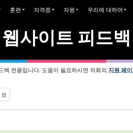
훈련
자격증
자원
우리에 대하여
개요
아방 ADVANCE
STAMP에 대한 대학 학점
샘플 테스트
Avant에 대하여
웹사이트 피드백
아방 MORE 러닝
Avant 디지털 배지
사용자 가이드
우리가 봉사하는 대상
모든 STAMP 테스트
아방 MORE 러닝
STAMP 4S
MEDLI (이중 언어 몰입)
미라 언어 학습
양언어 구사 주 씰
글쓰기 예시
우리 팀
STAMP WS
MORE 학습에 연락하기
지 테스트
교사 자격증
글로벌 양언어 숙달 인증서
STAMP 개인 보고서
평가자 & 평가 등급
드백 전용입니다. 도움이 필요하시면 저희의
지원 페
STAMPe
산 언어 (SHL) 테
비디오 튜토리얼
연구
커리어
SHL 테스트 디자인
STAMP CEFR을 위한
SHL 테스트 섹션 설명
사용자 가이드
통합
협업
ClassLin
 것
 시험 (APT)
STAMP Pro
Clever
비디오 튜토리얼
신뢰 & 준수
STAMP 단일 언어
Ellevatio
숙박 시설
언어
STAMP 의료
ClassLi