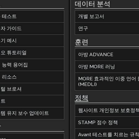
원
데이터 분석
 테스트
개별 보고서
자 가이드
연구
기 예시
훈련
오 튜토리얼
아방 ADVANCE
 능력 용어집
아방 MORE 러닝
 리소스
MORE 효과적인 이중 언어
(MEDLI)
털 브로셔
정책
벤트
웹사이트 개인정보 보호정
템 유지 보수 업데이트
STAMP 점수 정책
합
Avant 테스트를 치르는 규