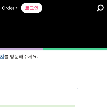
Order
로그인
주문 과정
가격 책정
K-12 학교 및 교육구
듀얼 언어 몰입
견적 요청하기
영어 학습자 프로그램
Contact Sales
이지
를 방문해주세요.
고등 교육
지원팀에 문의하세요
직장들
k
n
nk 온보딩