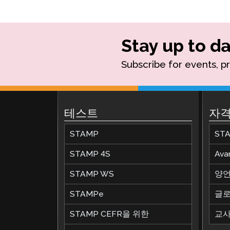
Stay up to da
Subscribe for events, p
테스트
자격
STAMP
ST
STAMP 4S
Av
STAMP WS
양언
STAMPe
글로
STAMP CEFR을 위한
교사