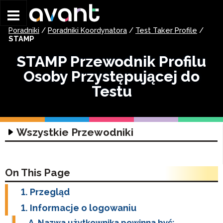
Skip to main content
Poradniki
/
Poradniki Koordynatora
/
Test Taker Profile
/
STAMP
STAMP Przewodnik Profilu
Osoby Przystępującej do
Testu
Wszystkie Przewodniki
Poradniki Technologiczne
Przewodnik Technologii Oceny
Poradniki Koordynatora
On This Page
Przewodnik po zestawach słuchawkowych
Poradniki Rozpoczynania …
Przegląd
Poradnik Pisania Wejścia
STAMP Przewodnik po tworzeniu grup w
STAMP Rozpoczynanie
Informacje o logowaniu
systemie Roster
Poradnik Pisania Wejścia
STAMP WS Pierwsze kroki
Nazwa użytkownika powinna być: