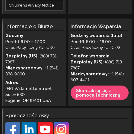
Children’s Privacy Notice
Informacje o Biurze
Informacje Wsparcia
Godziny:
Godziny wsparcia (lato):
Pon-Pt 6:00 – 17:00
Pon-Pt 6:00 – 16:00
Czas Pacyficzny (UTC-8)
Czas Pacyficzny (UTC-8)
Bezpłatny (US):
(888) 731-
Telefon wsparcia:
7887
Bezpłatny (US):
(888) 713-
Międzynarodowy:
+1 (541)
7887
338-9090
Międzynarodowy:
+1 (541)
607-4401
Adres:
940 Willamette Street,
Skontaktuj się z
Suite 530
pomocą techniczną
Eugene, OR 97401 USA
Społecznościowy