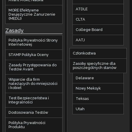
ATDLE
MORE Efektywne
Dwujęzyczne Zanurzenie
(MEDLI)
CLTA
Zasady
College Board
AATJ
Polityka Prywatności Strony
Internetowej
Członkostwa
STAMP Polityka Oceny
Zasoby specyficzne dla
Zasady Przystępowania do
poszczególnych stanów
Testów Avant
Delaware
Wsparcie dla firm
należących do mniejszości
i kobiet
Nowy Meksyk
Test Bezpieczeństwa i
Teksas
Integralności
Utah
Dostosowania Testów
Polityka Prywatności
Produktu