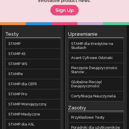
innovative product news.
Sign Up
Testy
Uprawnianie
STAMP
STAMP dla Kredytów na
Studiach
STAMP 4S
Avant Cyfrowe Odznaki
STAMP WS
Pieczęcie Dwujęzyczności
Stanów ...
STAMPe
Globalne Pieczęć
STAMP dla CEFR
Dwujęzyczności
STAMP Pro
Certyfikacja Nauczyciela
STAMP Monojęzyczny
Zasoby
STAMP Medyczne
Przykładowe Testy
STAMP dla ASL
Poradniki dla użytkowników