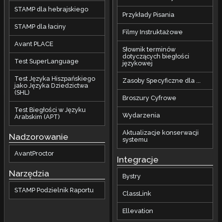
STAMP dla hebrajskiego
Przykłady Pisania
STAMP dla łaciny
Filmy Instruktażowe
Avant PLACE
Słownik terminów
dotyczących biegłości
Test SuperLanguage
językowej
Test Języka Hiszpańskiego
Zasoby Specyficzne dla ...
jako Języka Dziedzictwa
(SHL)
Broszury Cyfrowe
Test Biegłości w Języku
Wydarzenia
Arabskim (APT)
Aktualizacje konserwacji
Nadzorowanie
systemu
AvantProctor
Integracje
Narzędzia
Bystry
STAMP Podzielnik Raportu
ClassLink
Ellevation