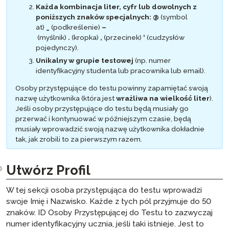
Testu SHL
Każda kombinacja liter, cyfr lub dowolnych z
poniższych znaków specjalnych:
@
(symbol
Przewodnik dla Osób Przystępujących do
Testu Biegłości Języka Arabskiego (APT) …
at)
_
(podkreślenie)
–
(myślnik)
.
(kropka)
,
(przecinek)
‘
(cudzysłów
pojedynczy).
Unikalny w grupie testowej
(np. numer
identyfikacyjny studenta lub pracownika lub email).
Osoby przystępujące do testu powinny zapamiętać swoją
nazwę użytkownika (która jest
wrażliwa na wielkość liter
).
Jeśli osoby przystępujące do testu będą musiały go
przerwać i kontynuować w późniejszym czasie, będą
musiały wprowadzić swoją nazwę użytkownika dokładnie
tak, jak zrobili to za pierwszym razem.
Utwórz Profil
W tej sekcji osoba przystępująca do testu wprowadzi
swoje Imię i Nazwisko. Każde z tych pól przyjmuje do 50
znaków. ID Osoby Przystępującej do Testu to zazwyczaj
numer identyfikacyjny ucznia, jeśli taki istnieje. Jest to