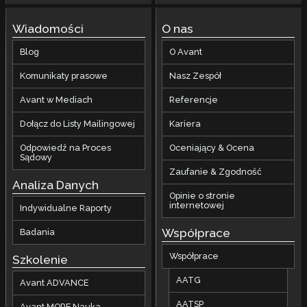
Wiadomości
O nas
Blog
O Avant
Komunikaty prasowe
Nasz Zespół
Avant w Mediach
Referencje
Dołącz do Listy Mailingowej
Kariera
Odpowiedź na Proces
Oceniający & Ocena
Sądowy
Zaufanie & Zgodność
Analiza Danych
Opinie o stronie
internetowej
Indywidualne Raporty
Współprace
Badania
Współprace
Szkolenie
AATG
Avant ADVANCE
AATSP
Avant MORE Nauka