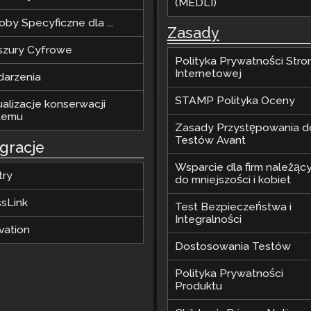
(MEDLI)
by Specyficzne dla ...
Zasady
szury Cyfrowe
Polityka Prywatności Stro
Internetowej
arzenia
STAMP Polityka Oceny
ualizacje konserwacji
temu
Zasady Przystępowania d
Testów Avant
egracje
Wsparcie dla firm należąc
try
do mniejszości i kobiet
ssLink
Test Bezpieczeństwa i
Integralności
vation
Dostosowania Testów
Polityka Prywatności
Produktu