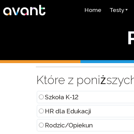
Skip to main content
Home
Testy
Przegląd 
STAMP
PLACE
Test Supe
Request
Które z poniższych
a
Test Języ
Quote
jako Język
(SHL)
(Conversational)
Szkoła K-12
Test Biegł
Arabskim 
HR dla Edukacji
Cennik
Rodzic/Opiekun