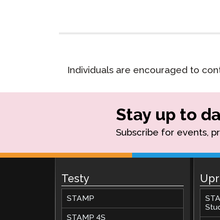
Testuj Jęz
Zdalne Na
Zażądaj P
Individuals are encouraged to con
Stay up to da
Subscribe for events, p
Testy
Upr
STAMP
STA
Stu
STAMP 4S