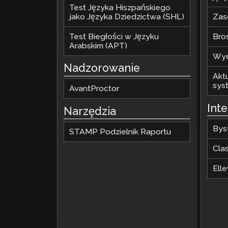
Test Języka Hiszpańskiego
jako Języka Dziedzictwa (SHL)
Zaso
Test Biegłości w Języku
Bro
Arabskim (APT)
Wyd
Nadzorowanie
Akt
sys
AvantProctor
Int
Narzędzia
Bys
STAMP Podzielnik Raportu
Cla
Elle