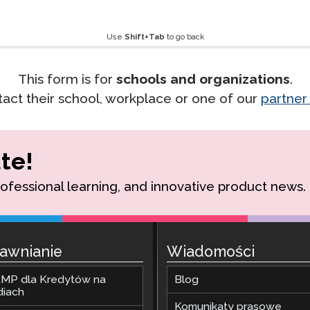
yki
Podcast
STAMP dla ASL
dzorowanie
Use
Shift+Tab
to go back
Blog
STAMP dla hebrajskiego
owtórzenia
This form is for
schools and organizations
.
Wydarzenia
STAMP dla łaciny
tact their school, workplace or one of our
partner
te!
rofessional learning, and innovative product news.
awnianie
Wiadomości
MP dla Kredytów na
Blog
diach
Komunikaty prasowe