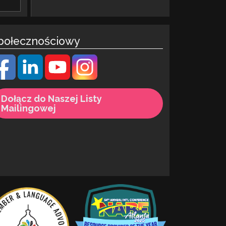
połecznościowy
Dołącz do Naszej Listy
Mailingowej