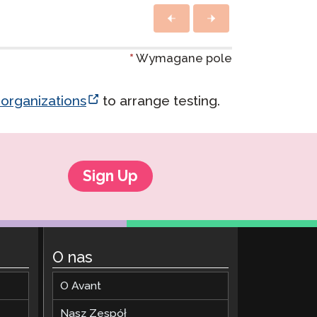
Onboarding ClassLink
Sprytne Wdrażanie
*
Wymagane pole
STAMP Grupowe Tworzenie
Harmonogramów
 organizations
to arrange testing.
Sign Up
O nas
O Avant
Nasz Zespół