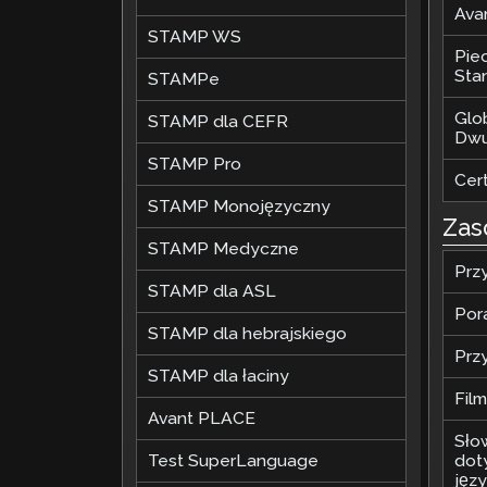
Ava
STAMP WS
Pie
Stan
STAMPe
Glo
STAMP dla CEFR
Dwu
STAMP Pro
Cer
STAMP Monojęzyczny
Zas
STAMP Medyczne
Prz
STAMP dla ASL
Por
STAMP dla hebrajskiego
Prz
STAMP dla łaciny
Fil
Avant PLACE
Sło
Test SuperLanguage
dot
jęz