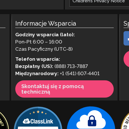
Children’s Privacy Notice
Informacje Wsparcia
S
Godziny wsparcia (lato):
Pon-Pt 6:00 – 16:00
Czas Pacyficzny (UTC-8)
Telefon wsparcia:
Bezpłatny (US):
(888) 713-7887
Międzynarodowy:
+1 (541) 607-4401
Skontaktuj się z pomocą
techniczną