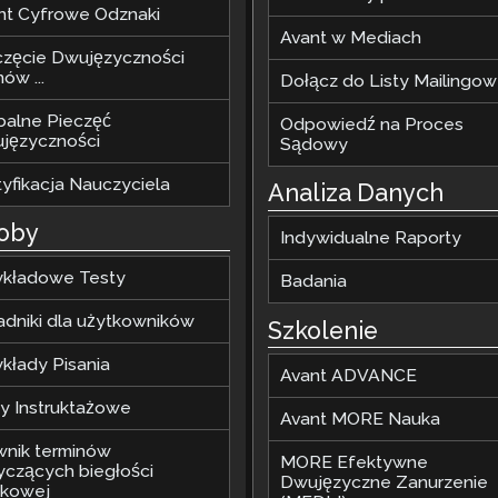
nt Cyfrowe Odznaki
Avant w Mediach
częcie Dwujęzyczności
ów ...
Dołącz do Listy Mailingow
balne Pieczęć
Odpowiedź na Proces
języczności
Sądowy
tyfikacja Nauczyciela
Analiza Danych
oby
Indywidualne Raporty
ykładowe Testy
Badania
adniki dla użytkowników
Szkolenie
ykłady Pisania
Avant ADVANCE
my Instruktażowe
Avant MORE Nauka
wnik terminów
MORE Efektywne
yczących biegłości
Dwujęzyczne Zanurzenie
ykowej