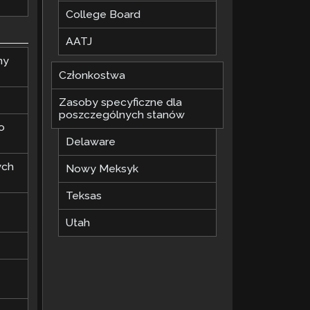
College Board
AATJ
ny
Członkostwa
Zasoby specyficzne dla
poszczególnych stanów
o
Delaware
ych
Nowy Meksyk
Teksas
Utah