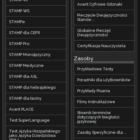
Avant Cyfrowe Odznaki
STAMP WS
Pieczęcie Dwujęzyczności
Stanów ...
STAMPe
Globalne Pieczęć
STAMP dla CEFR
Dwujęzyczności
STAMP Pro
Certyfikacja Nauczyciela
STAMP Monojęzyczny
Zasoby
STAMP Medyczne
Przykładowe Testy
STAMP dla ASL
Poradniki dla użytkowników
STAMP dla hebrajskiego
Przykłady Pisania
STAMP dla łaciny
Filmy Instruktażowe
Avant PLACE
Słownik terminów
dotyczących biegłości
Test SuperLanguage
językowej
Test Języka Hiszpańskiego
Zasoby Specyficzne dla ...
jako Języka Dziedzictwa
(SHL)