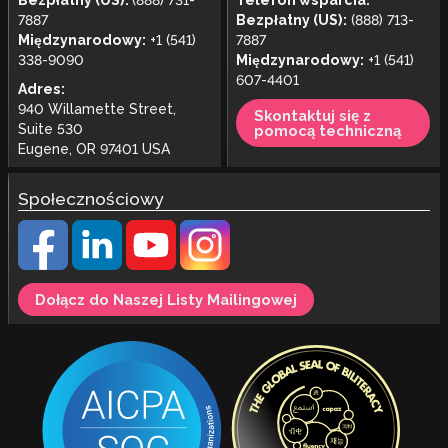
Bezpłatny (US):
(888) 731-
Telefon wsparcia:
7887
Bezpłatny (US):
(888) 713-
Międzynarodowy:
+1 (541)
7887
338-9090
Międzynarodowy:
+1 (541)
607-4401
Adres:
940 Willamette Street,
Skontaktuj się z
Suite 530
pomocą techniczną
Eugene, OR 97401 USA
Społecznościowy
Dołącz do Naszej Listy Mailingowej