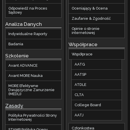
Odpowiedź na Proces
Oceniający & Ocena
Sądowy
Zaufanie & Zgodność
Analiza Danych
Opinie o stronie
internetowej
Indywidualne Raporty
Współprace
Badania
Współprace
Szkolenie
AATG
Avant ADVANCE
AATSP
Avant MORE Nauka
ATDLE
MORE Efektywne
Dwujęzyczne Zanurzenie
(MEDLI)
CLTA
Zasady
College Board
AATJ
Polityka Prywatności Strony
Internetowej
Członkostwa
STAMP Polityka Oceny