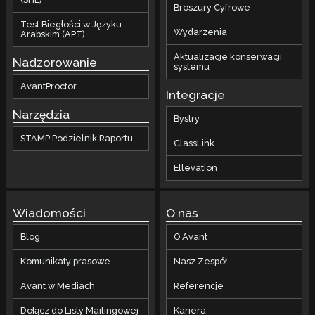
Broszury Cyfrowe
Test Biegłości w Języku
Wydarzenia
Arabskim (APT)
Aktualizacje konserwacji
Nadzorowanie
systemu
AvantProctor
Integracje
Narzędzia
Bystry
STAMP Podzielnik Raportu
ClassLink
Ellevation
Wiadomości
O nas
Blog
O Avant
Komunikaty prasowe
Nasz Zespół
Avant w Mediach
Referencje
Dołącz do Listy Mailingowej
Kariera