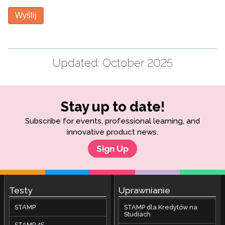
Wyślij
Updated:
October 2025
Stay up to date!
Subscribe for events, professional learning, and
innovative product news.
Sign Up
Testy
Uprawnianie
STAMP
STAMP dla Kredytów na
Studiach
STAMP 4S