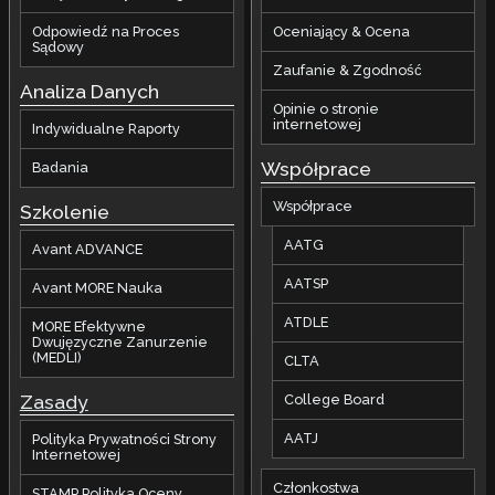
Odpowiedź na Proces
Oceniający & Ocena
Sądowy
Zaufanie & Zgodność
Analiza Danych
Opinie o stronie
internetowej
Indywidualne Raporty
Współprace
Badania
Współprace
Szkolenie
AATG
Avant ADVANCE
AATSP
Avant MORE Nauka
ATDLE
MORE Efektywne
Dwujęzyczne Zanurzenie
(MEDLI)
CLTA
Zasady
College Board
AATJ
Polityka Prywatności Strony
Internetowej
Członkostwa
STAMP Polityka Oceny