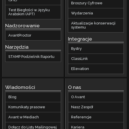
Broszury Cyfrowe
Test Biegłości w Języku
Wydarzenia
Arabskim (APT)
Aktualizacje konserwacji
Nadzorowanie
systemu
AvantProctor
Integracje
Narzędzia
Bystry
STAMP Podzielnik Raportu
ClassLink
Ellevation
Wiadomości
O nas
Blog
O Avant
Komunikaty prasowe
Nasz Zespół
Avant w Mediach
Referencje
Dołącz do Listy Mailingowej
Kariera