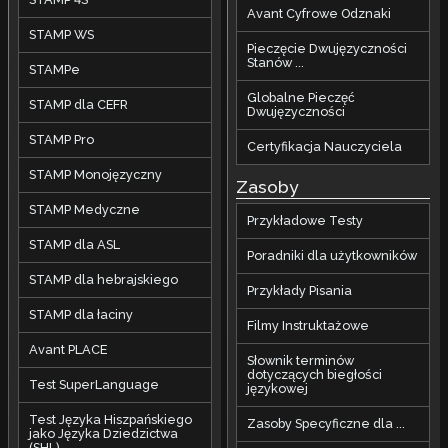
Avant Cyfrowe Odznaki
STAMP WS
Pieczęcie Dwujęzyczności
Stanów ...
STAMPe
Globalne Pieczęć
STAMP dla CEFR
Dwujęzyczności
STAMP Pro
Certyfikacja Nauczyciela
STAMP Monojęzyczny
Zasoby
STAMP Medyczne
Przykładowe Testy
STAMP dla ASL
Poradniki dla użytkowników
STAMP dla hebrajskiego
Przykłady Pisania
STAMP dla łaciny
Filmy Instruktażowe
Avant PLACE
Słownik terminów
dotyczących biegłości
Test SuperLanguage
językowej
Test Języka Hiszpańskiego
Zasoby Specyficzne dla ...
jako Języka Dziedzictwa
(SHL)