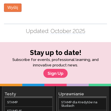
Wyślij
Updated:
October 2025
Stay up to date!
Subscribe for events, professional learning, and
innovative product news.
Sign Up
Testy
Uprawnianie
STAMP
STAMP dla Kredytów na
Studiach
STAMP 4S