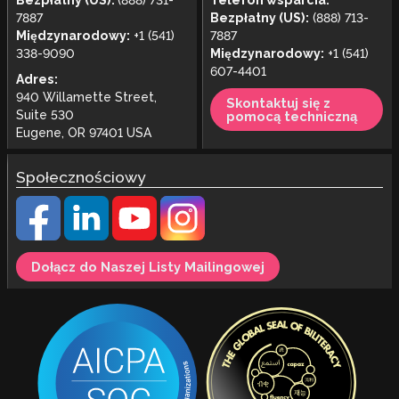
Bezpłatny (US):
(888) 731-
Telefon wsparcia:
7887
Bezpłatny (US):
(888) 713-
Międzynarodowy:
+1 (541)
7887
338-9090
Międzynarodowy:
+1 (541)
607-4401
Adres:
940 Willamette Street,
Skontaktuj się z
Suite 530
pomocą techniczną
Eugene, OR 97401 USA
Społecznościowy
Dołącz do Naszej Listy Mailingowej