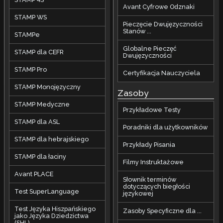
Avant Cyfrowe Odznaki
STAMP WS
Pieczęcie Dwujęzyczności
Stanów ...
STAMPe
Globalne Pieczęć
STAMP dla CEFR
Dwujęzyczności
STAMP Pro
Certyfikacja Nauczyciela
STAMP Monojęzyczny
Zasoby
STAMP Medyczne
Przykładowe Testy
STAMP dla ASL
Poradniki dla użytkowników
STAMP dla hebrajskiego
Przykłady Pisania
STAMP dla łaciny
Filmy Instruktażowe
Avant PLACE
Słownik terminów
dotyczących biegłości
Test SuperLanguage
językowej
Test Języka Hiszpańskiego
Zasoby Specyficzne dla ...
jako Języka Dziedzictwa
(SHL)