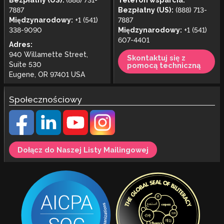
Bezpłatny (US):
(888) 731-
Telefon wsparcia:
7887
Bezpłatny (US):
(888) 713-
Międzynarodowy:
+1 (541)
7887
338-9090
Międzynarodowy:
+1 (541)
607-4401
Adres:
940 Willamette Street,
Skontaktuj się z
Suite 530
pomocą techniczną
Eugene, OR 97401 USA
Społecznościowy
Dołącz do Naszej Listy Mailingowej