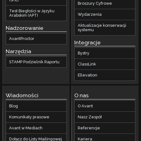
Broszury Cyfrowe
Test Biegłości w Języku
Wydarzenia
Arabskim (APT)
Aktualizacje konserwacji
Nadzorowanie
systemu
AvantProctor
Integracje
Narzędzia
Bystry
STAMP Podzielnik Raportu
ClassLink
Ellevation
Wiadomości
O nas
Blog
O Avant
Komunikaty prasowe
Nasz Zespół
Avant w Mediach
Referencje
Dołącz do Listy Mailingowej
Kariera