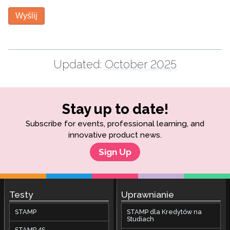
Wyślij
Updated:
October 2025
Stay up to date!
Subscribe for events, professional learning, and
innovative product news.
Sign Up
Testy
Uprawnianie
STAMP
STAMP dla Kredytów na
Studiach
STAMP 4S