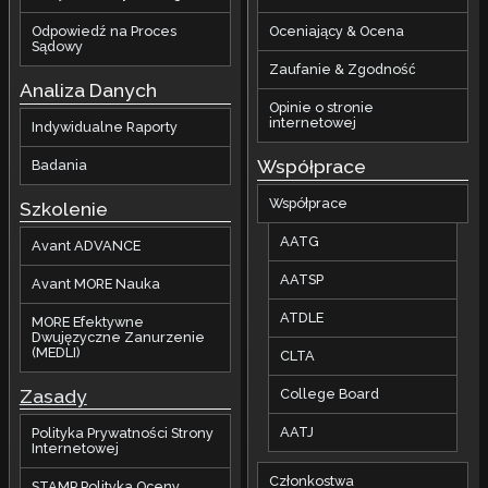
Odpowiedź na Proces
Oceniający & Ocena
Sądowy
Zaufanie & Zgodność
Analiza Danych
Opinie o stronie
internetowej
Indywidualne Raporty
Współprace
Badania
Współprace
Szkolenie
AATG
Avant ADVANCE
AATSP
Avant MORE Nauka
ATDLE
MORE Efektywne
Dwujęzyczne Zanurzenie
(MEDLI)
CLTA
Zasady
College Board
AATJ
Polityka Prywatności Strony
Internetowej
Członkostwa
STAMP Polityka Oceny