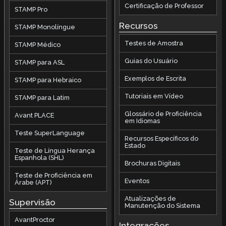
Certificação de Professor
STAMP Pro
Recursos
STAMP Monolíngue
Testes de Amostra
STAMP Médico
Guias do Usuário
STAMP para ASL
Exemplos de Escrita
STAMP para Hebraico
Tutoriais em Vídeo
STAMP para Latim
Glossário de Proficiência
Avant PLACE
em Idiomas
Teste SuperLanguage
Recursos Específicos do
Estado
Teste de Língua Herança
Espanhola (SHL)
Brochuras Digitais
Teste de Proficiência em
Eventos
Árabe (APT)
Atualizações de
Supervisão
Manutenção do Sistema
AvantProctor
Integrações