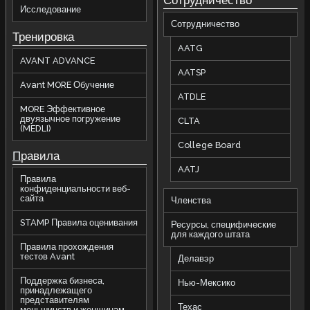
Сотрудничество
Исследование
Сотрудничество
Тренировка
AATG
AVANT ADVANCE
AATSP
Avant MORE Обучение
ATDLE
MORE Эффективное
двуязычное погружение
CLTA
(MEDLI)
College Board
П
равила
AATJ
Правила
конфиденциальности веб-
сайта
Членства
STAMP Правила оценивания
Ресурсы, специфические
для каждого штата
Правила прохождения
тестов Avant
Делавэр
Поддержка бизнеса,
Нью-Мексико
принадлежащего
представителям
Техас
меньшинств и женщинам