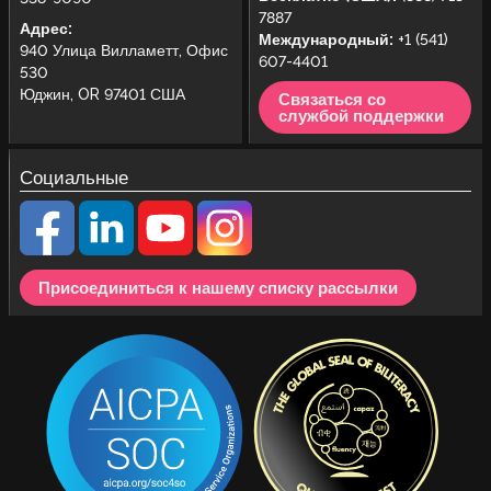
7887
Адрес:
Международный:
+1 (541)
940 Улица Вилламетт, Офис
607-4401
530
Юджин, OR 97401 США
Связаться со
службой поддержки
Социальные
Присоединиться к нашему списку рассылки