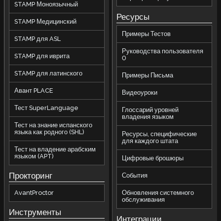
STAMP Моноязычный
Ресурсы
STAMP Медицинский
Примеры Тестов
STAMP для ASL
Руководства пользователя
STAMP для иврита
0
STAMP для латинского
Примеры Письма
Авант PLACE
Видеоуроки
Тест SuperLanguage
Глоссарий уровней
владения языком
Тест на знание испанского
языка как родного (SHL)
Ресурсы, специфические
для каждого штата
Тест на владение арабским
языком (APT)
Цифровые брошюры
Прокторинг
События
AvantProctor
Обновления системного
обслуживания
Инструменты
Интеграции