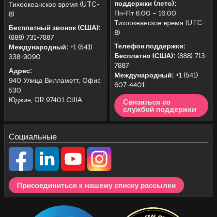
поддержки (лето):
Тихоокеанское время (UTC-
Пн-Пт 6:00 – 16:00
8)
Тихоокеанское время (UTC-
Бесплатный звонок (США):
8)
(888) 731-7887
Телефон поддержки:
Международный:
+1 (541)
Бесплатно (США):
(888) 713-
338-9090
7887
Адрес:
Международный:
+1 (541)
940 Улица Вилламетт, Офис
607-4401
530
Юджин, OR 97401 США
Связаться со
службой поддержки
Социальные
Присоединиться к нашему списку рассылки