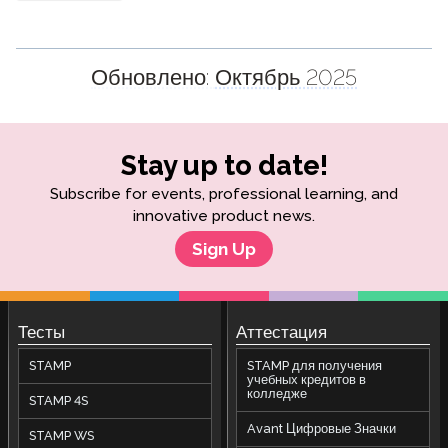
Обновлено:
Октябрь 2025
Stay up to date!
Subscribe for events, professional learning, and
innovative product news.
Sign Up
Тесты
Аттестация
STAMP
STAMP для получения
учебных кредитов в
колледже
STAMP 4S
Avant Цифровые Значки
STAMP WS