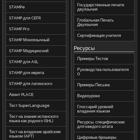
Государственные печати
STAMPe
двуязычия
STAMP для CEFR
Глобальная Печать
Двуязычия
STAMP Pro
Сертификация учителя
STAMP Моноязычный
Ресурсы
STAMP Медицинский
Примеры Тестов
STAMP для ASL
Руководства пользователя
STAMP для иврита
0
STAMP для латинского
Примеры Письма
Авант PLACE
Видеоуроки
Тест SuperLanguage
Глоссарий уровней
владения языком
Тест на знание испанского
языка как родного (SHL)
Ресурсы, специфические
для каждого штата
Тест на владение арабским
языком (APT)
Цифровые брошюры