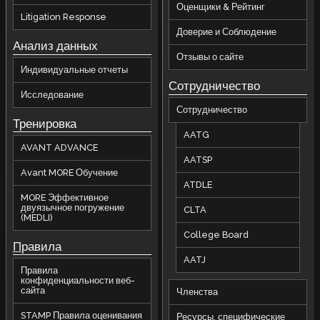
Оценщики & Рейтинг
Litigation Response
Доверие и Соблюдение
Анализ данных
Отзывы о сайте
Индивидуальные отчеты
Сотрудничество
Исследование
Сотрудничество
Тренировка
AATG
AVANT ADVANCE
AATSP
Avant MORE Обучение
ATDLE
MORE Эффективное
двуязычное погружение
CLTA
(MEDLI)
College Board
П
равила
AATJ
Правила
конфиденциальности веб-
сайта
Членства
STAMP Правила оценивания
Ресурсы, специфические