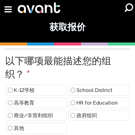
Skip to main content
获取报价
Request
a
以下哪项最能描述您的组
Quote
(Conversational)
织？
*
K-12学校
School District
高等教育
HR for Education
商业/非营利组织
政府组织
其他