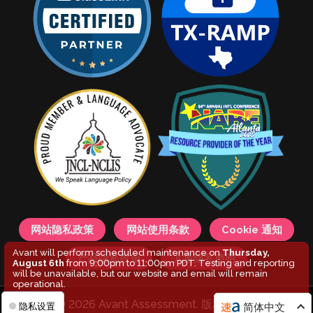
网站隐私政策
网站使用条款
Cookie 通知
Avant will perform scheduled maintenance on
Thursday,
产品隐私政策
儿童隐私声明
August 6th
from 9:00pm to 11:00pm PDT. Testing and reporting
will be unavailable, but our website and email will remain
operational.
© 2026 Avant Assessment. 版权所有。
简体中文
隐私设置