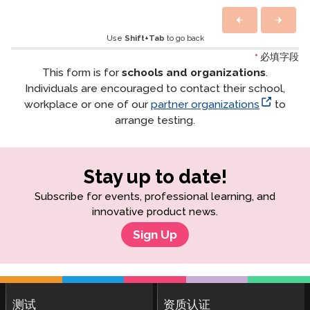
Use
Shift+Tab
to go back
*
必填字段
This form is for
schools and organizations
.
Individuals are encouraged to contact their school,
workplace or one of our
partner organizations
to
arrange testing.
Stay up to date!
Subscribe for events, professional learning, and
innovative product news.
Sign Up
测试
资质认证