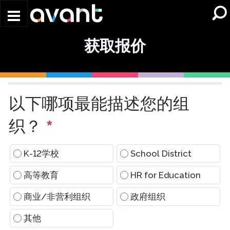
Skip to main content
获取报价
Request
a
以下哪项最能描述您的组
Quote
(Conversational)
*
织？
K-12学校
School District
高等教育
HR for Education
商业/非营利组织
政府组织
其他