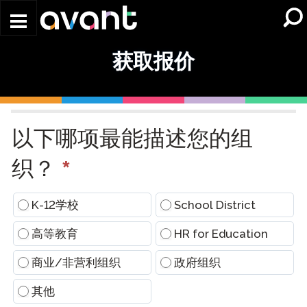
Skip to main content
获取报价
Request
a
以下哪项最能描述您的组
Quote
(Conversational)
*
织？
K-12学校
School District
高等教育
HR for Education
商业/非营利组织
政府组织
其他