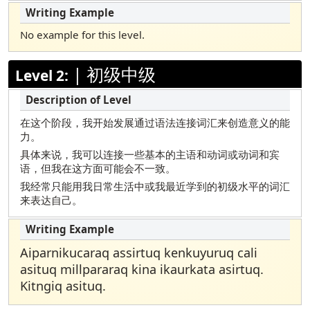
马绍尔语
波兰语
No example for this level.
葡萄牙语（巴西）
|
初级中级
Level 2:
俄罗斯
萨摩亚语
在这个阶段，我开始发展通过语法连接词汇来创造意义的能
索马里Maay Maay
力。
索马里 Maxaa
具体来说，我可以连接一些基本的主语和动词或动词和宾
语，但我在这方面可能会不一致。
西班牙语
我经常只能用我日常生活中或我最近学到的初级水平的词汇
泰米尔
来表达自己。
泰卢固语
土耳其
Aiparnikucaraq assirtuq kenkuyuruq cali
乌都
asituq millpararaq kina ikaurkata asirtuq.
Kitngiq asituq.
越南语