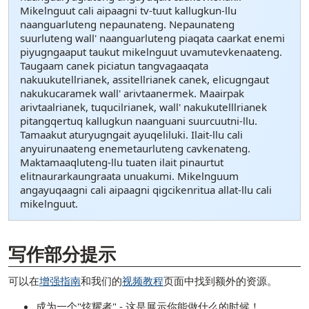
Mikelnguut cali aipaagni tv-tuut kallugkun-llu
naanguarluteng nepaunateng. Nepaunateng
suurluteng wall' naanguarluteng piaqata caarkat enemi
piyugngaaput taukut mikelnguut uvamutevkenaateng.
Taugaam canek piciatun tangvagaaqata
nakuukutellrianek, assitellrianek canek, elicugngaut
nakukucaramek wall' arivtaanermek. Maairpak
arivtaalrianek, tuqucilrianek, wall' nakukutelllrianek
pitangqertuq kallugkun naanguani suurcuutni-llu.
Tamaakut aturyugngait ayuqeliluki. Ilait-llu cali
anyuirunaateng enemetaurluteng cavkenateng.
Maktamaaqluteng-llu tuaten ilait pinaurtut
elitnaurarkaungraata unuakumi. Mikelnguum
angayuqaagni cali aipaagni qigcikenritua allat-llu cali
mikelnguut.
[ snippet shortcode: Writing Examples Bottom Text ]
写作部分提示
可以在
增强指南
和我们的
视频教程
页面中找到额外的资源。
成为一个"炫耀者" - 这是展示你能做什么的时候！