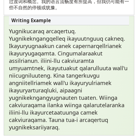
过渡词和概念。我的语言流畅度有所提高，但我仍可能有一
些不自然的停顿或犹豫。
Yugnikucaraq arcaqertuq.
Yugnikekngangqelleq ikayuutnguuq cakneq.
Ikayuryugnaakun canek capernarqellrianek
ikayuryugaqamta. Cingumalaraakut
assilrianun. iliini-llu cakviuramta
umyuamtnek, ikayutuakut qalarulluuta wall'u
niicugniluuteng. Kina tangerkuvgu
angniitellriamek wall'u ikayuryulriamek
ikayuryarturaqluki, aipaagni
yugnikekngangyugnauten tuaten. Wiinga
cakviuraqama ilanka wiinga qalarutelaranka
iliini-llu ikayurcetaatuunga camek
cakviuraqama. Tauna tua-i arcaqertuq
yugnikeksariiyaraq.