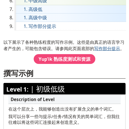
中级高级
英语
高级低
菲律宾语（塔加洛语）
高级中级
写作部分提示
法语
德国
[ snippet shortcode: Writing Examples Text ]
以下展示了各种熟练程度的写作示例。这些是由真正的语言学习
海地克里奥尔语
者产生的，可能包含错误。请参阅此页面底部的
写作部分提示
。
希伯来语
Yup’ik
熟练度测试和资源
印地语
撰写示例
苗族
Ilocano
|
初级低级
Level 1:
意大利语
日本人
在这个层次上，我能够创造出没有扩展含义的单个词汇。
韩国
我可以分享一些与提示/任务/情况有关的简单词汇，但我往
往难以将这些词汇连接起来创造意义。
马拉地语