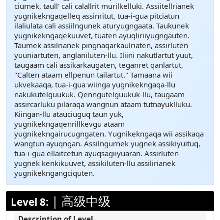
ciumek, taull' cali calallrit murilkelluki. Assiitellrianek
yugnikekngaqelleq assinritut, tua-i-gua pitciatun
ilaliulata cali assiilngunek aturyugngaata. Taukunek
yugnikekngaqekuuvet, tuaten ayuqliriiyugngauten.
Taumek assilrianek pingnaqarkaulriaten, assirluten
yuuniartuten, anglaniluten-llu. Iliini nakutlartut yuut,
taugaam cali assikarkaugaten, teganret qanlartut,
"Calten ataam ellpenun tailartut." Tamaana wii
ukvekaaqa, tua-i-gua wiinga yugnikekngaqa-llu
nakukutelguukuk. Qenngutelguukuk-llu, taugaam
assircarluku pilaraqa wangnun ataam tutnayuklluku.
Kiingan-llu atauciuguq taun yuk,
yugnikekngaqenrillkevgu ataam
yugnikekngairucugngaten. Yugnikekngaqa wii assikaqa
wangtun ayuqngan. Assilngurnek yugnek assikiyuituq,
tua-i-gua ellaitcetun ayuqsagiiyuaran. Assirluten
yugnek kenkikuuvet, assikiluten-llu assilirianek
yugnikekngangciquten.
|
高级中级
Level 8: