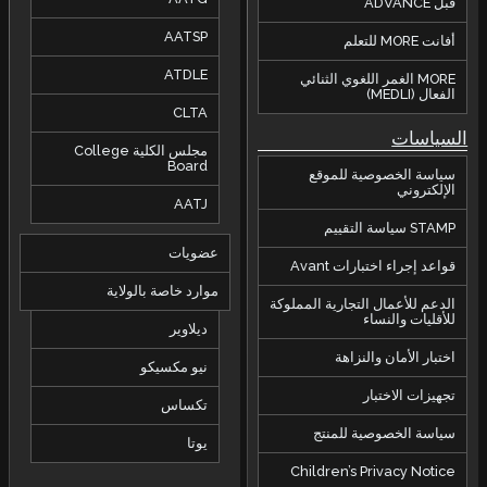
قبل ADVANCE
AATSP
أفانت MORE للتعلم
ATDLE
MORE الغمر اللغوي الثنائي
الفعال (MEDLI)
CLTA
السياسات
مجلس الكلية College
Board
سياسة الخصوصية للموقع
الإلكتروني
AATJ
STAMP سياسة التقييم
عضويات
قواعد إجراء اختبارات Avant
موارد خاصة بالولاية
الدعم للأعمال التجارية المملوكة
للأقليات والنساء
ديلاوير
اختبار الأمان والنزاهة
نيو مكسيكو
تجهيزات الاختبار
تكساس
سياسة الخصوصية للمنتج
يوتا
Children’s Privacy Notice