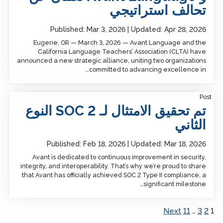
تحالف استراتيجي
Published:
Mar 3, 2026
Updated:
Apr 28, 2026
Eugene, OR — March 3, 2026 — Avant Language and the
California Language Teachers’ Association (CLTA) have
announced a new strategic alliance, uniting two organizations
committed to advancing excellence in…
SOC 2 Type II Compliance Achieved
Post
تم تحقيق الامتثال لـ SOC 2 النوع
الثاني
Published:
Feb 18, 2026
Updated:
Mar 18, 2026
Avant is dedicated to continuous improvement in security,
integrity, and interoperability. That’s why we’re proud to share
that Avant has officially achieved SOC 2 Type II compliance, a
significant milestone…
Next
11
…
3
2
1
Posts pagination