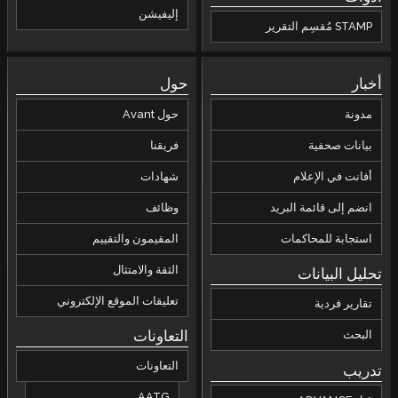
إليفيشن
STAMP مُقسِم التقرير
أخبار
حول
مدونة
حول Avant
بيانات صحفية
فريقنا
أفانت في الإعلام
شهادات
انضم إلى قائمة البريد
وظائف
استجابة للمحاكمات
المقيمون والتقييم
الثقة والامتثال
تحليل البيانات
تعليقات الموقع الإلكتروني
تقارير فردية
التعاونات
البحث
التعاونات
تدريب
AATG