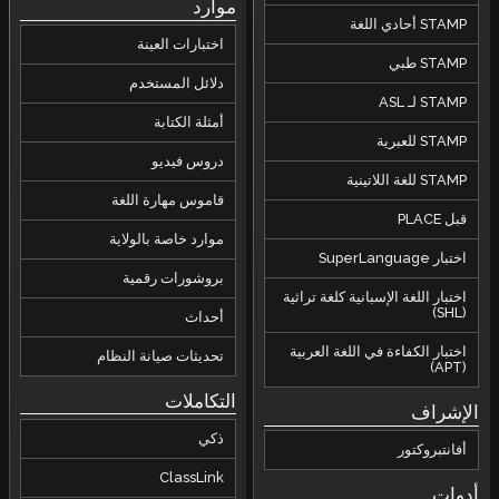
موارد
STAMP أحادي اللغة
اختبارات العينة
STAMP طبي
دلائل المستخدم
STAMP لـ ASL
أمثلة الكتابة
STAMP للعبرية
دروس فيديو
STAMP للغة اللاتينية
قاموس مهارة اللغة
قبل PLACE
موارد خاصة بالولاية
اختبار SuperLanguage
بروشورات رقمية
اختبار اللغة الإسبانية كلغة تراثية
(SHL)
أحداث
اختبار الكفاءة في اللغة العربية
تحديثات صيانة النظام
(APT)
التكاملات
الإشراف
ذكي
أفانتبروكتور
ClassLink
أدوات