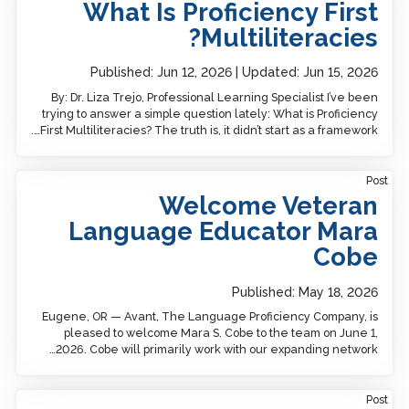
What Is Proficiency First
Multiliteracies?
Published:
Jun 12, 2026
Updated:
Jun 15, 2026
By: Dr. Liza Trejo, Professional Learning Specialist I’ve been
trying to answer a simple question lately: What is Proficiency
First Multiliteracies? The truth is, it didn’t start as a framework….
Welcome Veteran Language Educator Mara Cobe
Post
Welcome Veteran
Language Educator Mara
Cobe
Published:
May 18, 2026
Eugene, OR — Avant, The Language Proficiency Company, is
pleased to welcome Mara S. Cobe to the team on June 1,
2026. Cobe will primarily work with our expanding network…
Post