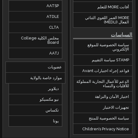
AATSP
ATDLE
غوي الثنائي
CLTA
مجلس الكلية College
Board
للموقع
AATJ
عضويات
Avant
موارد خاصة بالولاية
جارية المملوكة
ديلاوير
اهة
نيو مكسيكو
تكساس
للمنتج
يوتا
Children’