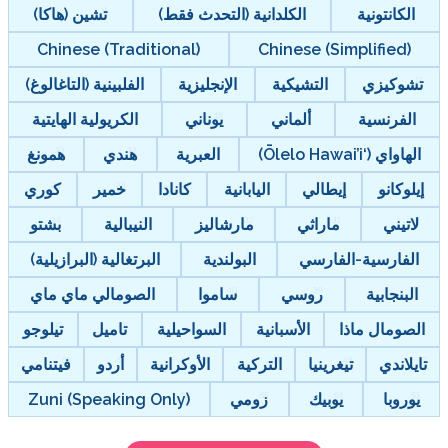
الكلدانية (التحدث فقط)
تشين (هاكا)
Chinese (Traditional)
Chinese (
لتشيكية
الإنجليزية
الفلبينية (التاغالوغ)
ألماني
يوناني
الكريولية الهايتية
العبرية
هندي
همونغ
الي
اليابانية
كانادا
خمير
كوري
راثي
مارشاليز
النيبالية
بشتو
رسي
البولندية
البرتغالية (البرازيلية)
روسي
ساموا
الصومالي ماي ماي
الأسبانية
السواحيلية
تاميل
تيلوجو
نيا
التركية
الأوكرانية
أردو
فيتنامي
يك
زومي
Zuni (Speaking Only)