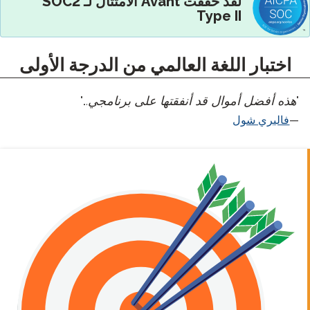
لقد حققت Avant الامتثال لـ SOC2
Type
لغة العالمي من الدرجة الأولى
 قد أنفقتها على برنامجي..."
التسجيل
الموثوق
والدقيق
يضمن التحكم
الصارم في
الجودة
والتدريب
الرائد في