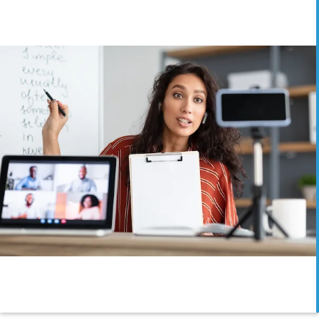
أفانت
MORE
للتعلم
ورش عمل
افتراضية
وشخصية،
ويبينارات،
وجلسات
تدريبية
بقيادة
معلمي
اللغة
العالمية
المتميزين.
اقرأ
وصف
الورشة