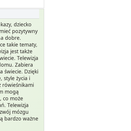
kazy, dziecko
e mieć pozytywny
na dobre.
ce takie tematy,
zja jest także
iecie. Telewizja
domu. Zabiera
a świecie. Dzięki
style życia i
 z rówieśnikami
rym mogą
m, co może
ń. Telewizja
ozwój mózgu
 są bardzo ważne