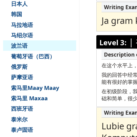
日本人
韩国
Ja gram 
马拉地语
马绍尔语
|
Level 3:
波兰语
葡萄牙语（巴西）
在这个水平上
俄罗斯
我的回答中经
萨摩亚语
能有很好的掌
索马里Maay Maay
在初级阶段，
索马里 Maxaa
础和简单，很
西班牙语
泰米尔
Lubie gr
泰卢固语