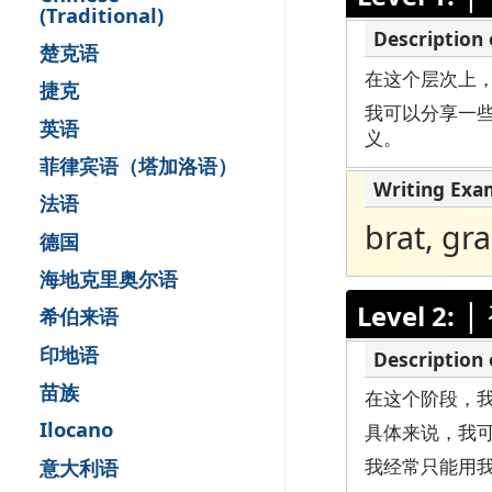
(Traditional)
远
楚克语
请
在这个层次上
捷克
我可以分享一些
英语
义。
菲律宾语（塔加洛语）
法语
brat, gra
德国
海地克里奥尔语
|
Level 2:
希伯来语
印地语
苗族
在这个阶段，
Ilocano
具体来说，我
我经常只能用
意大利语