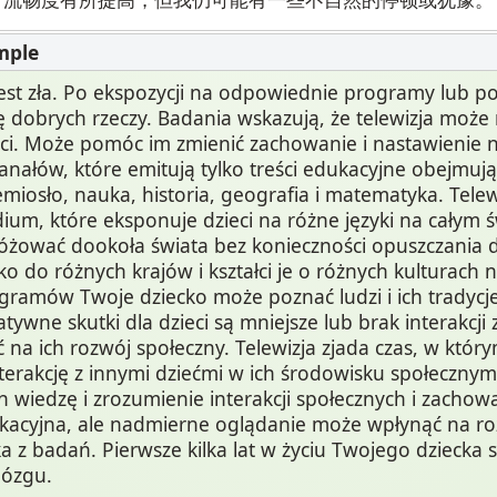
jest zła. Po ekspozycji na odpowiednie programy lub po
ę dobrych rzeczy. Badania wskazują, że telewizja moż
ci. Może pomóc im zmienić zachowanie i nastawienie 
 kanałów, które emitują tylko treści edukacyjne obejmują
zemiosło, nauka, historia, geografia i matematyka. Telewi
um, które eksponuje dzieci na różne języki na całym św
żować dookoła świata bez konieczności opuszczania 
ko do różnych krajów i kształci je o różnych kulturach n
ramów Twoje dziecko może poznać ludzi i ich tradycje, 
ywne skutki dla dzieci są mniejsze lub brak interakcji
na ich rozwój społeczny. Telewizja zjada czas, w któ
terakcję z innymi dziećmi w ich środowisku społeczny
 wiedzę i zrozumienie interakcji społecznych i zachowa
kacyjna, ale nadmierne oglądanie może wpłynąć na r
ka z badań. Pierwsze kilka lat w życiu Twojego dziecka
mózgu.