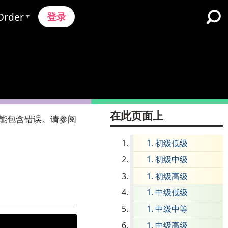
登录
Order
订购流程
定价
K-12学校和学区
获取报价
双语浸入式学习
英语学习者项目
ontact Sales
在此页面上
能包含错误。请参阅
高等教育
联系支持
初级低级
工作场所
初级中级
初级高级
中级低级
中级中等
中级高级
 Onboarding