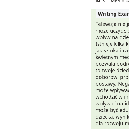
Telewizja nie 
może uczyć si
wpływ na dzie
Istnieje kilka
jak sztuka i r
świetnym medi
pozwala podró
to twoje dziec
doborowi prog
postawy. Negat
może wpływać 
wchodzić w in
wpływać na ich
może być edu
dziecka, wyni
dla rozwoju 