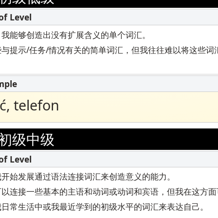
播客
程监考
STAMP 为 ASL
聪明的入
博客
求重考
，我能够创造出没有扩展含义的单个词汇。
STAMP 为希伯来语
STAMP 
活动
与提示/任务/情况有关的简单词汇，但我往往难以将这些词
STAMP 为拉丁语
ć, telefon
初级中级
我开始发展通过语法连接词汇来创造意义的能力。
可以连接一些基本的主语和动词或动词和宾语，但我在这方面
我日常生活中或我最近学到的初级水平的词汇来表达自己。