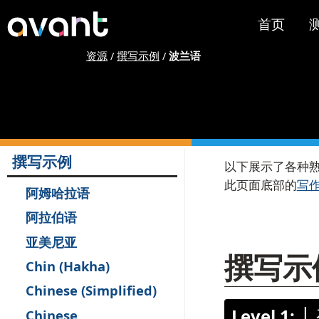
Skip to main content
首页
测
资源
/
撰写示例
/
波兰语
S
P
S
[ snippet shortc
撰写示例
以下展示了各种
此页面底部的
写
西
阿姆哈拉语
试
阿拉伯语
阿
亚美尼亚
撰写示
Chin (Hakha)
定
Chinese (Simplified)
测
|
Level 1:
Chinese