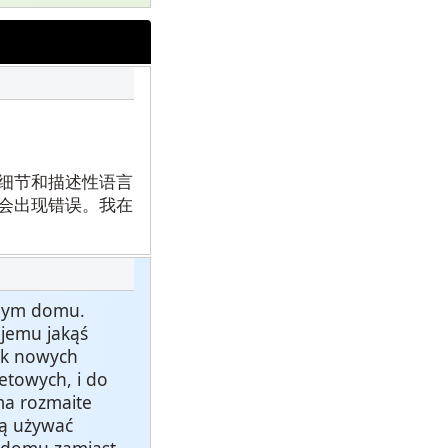
细节和描述性语言
会出现错误。我在
żdym domu.
 jemu jakąś
tek nowych
netowych, i do
ma rozmaite
ją używać
w domu zamiast