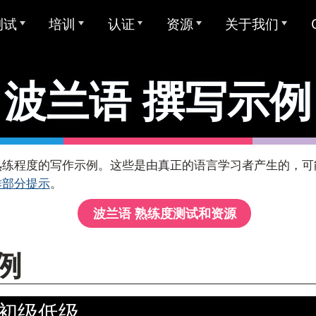
测试
培训
认证
资源
关于我们
试概述
Avant ADVANCE
大学学分用于STAMP
样本测试
关于Avant
波兰语
撰写示例
TAMP
Avant MORE 学习
Avant 数字徽章
用户指南
我们服务的对象
所有STAMP测试
Avant MORE 学习
LACE
Mira 语言学习
双语能力州州印章
STAMP 4S
撰写示例
MEDLI (双语沉浸式学习)
我们的团队
STAMP WS
联系 MORE 学习
uperLanguage 测试
教师资格认证
全球双语能力认证印章
STAMP 个人报告
评分员 & 评分
C
ode: Writing Examples Text ]
熟练程度的写作示例。这些是由真正的语言学习者产生的，可
作部分提示
。
STAMPe
班牙语传统语言（SHL）测
视频教程
研究
职业生涯
SHL 测试设计
波兰语
熟练度测试和资源
STAMP 适用于 CEFR
用户指南
SHL测试部分描述
集成
合作
ClassLink
拉伯语熟练度测试 (APT)
STAMP Pro
例
视频教程
信任 & 合规性
聪明
价
STAMP 单语
Ellevation
住宿
试语言
初级低级
STAMP 医疗
ClassLink