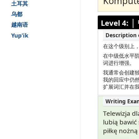
Komputer
土耳其
乌都
|
Level 4:
越南语
Yup’ik
在这个级别上
在中级低水平
词进行增强。
我通常会创建
我的回应中仍
扩展词汇并在
Telewizja dl
lubią bawić
piłkę nożną