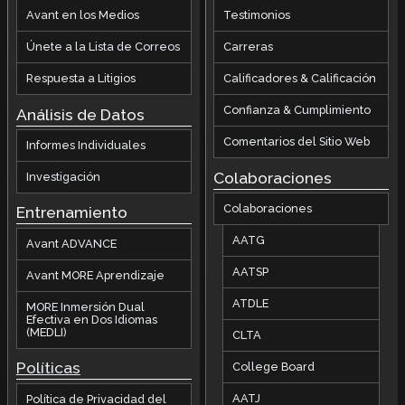
Avant en los Medios
Testimonios
Únete a la Lista de Correos
Carreras
Respuesta a Litigios
Calificadores & Calificación
Confianza & Cumplimiento
Análisis de Datos
Comentarios del Sitio Web
Informes Individuales
Colaboraciones
Investigación
Colaboraciones
Entrenamiento
AATG
Avant ADVANCE
AATSP
Avant MORE Aprendizaje
ATDLE
MORE Inmersión Dual
Efectiva en Dos Idiomas
(MEDLI)
CLTA
Políticas
College Board
AATJ
Política de Privacidad del