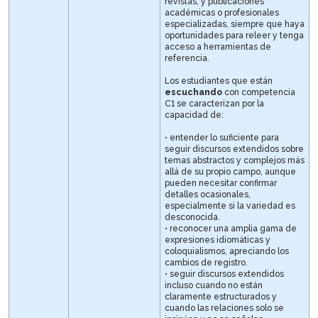
revistas, y publicaciones
académicas o profesionales
especializadas, siempre que haya
oportunidades para releer y tenga
acceso a herramientas de
referencia.
Los estudiantes que están
escuchando
con competencia
C1 se caracterizan por la
capacidad de:
• entender lo suficiente para
seguir discursos extendidos sobre
temas abstractos y complejos más
allá de su propio campo, aunque
pueden necesitar confirmar
detalles ocasionales,
especialmente si la variedad es
desconocida.
• reconocer una amplia gama de
expresiones idiomáticas y
coloquialismos, apreciando los
cambios de registro.
• seguir discursos extendidos
incluso cuando no están
claramente estructurados y
cuando las relaciones solo se