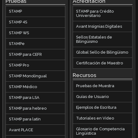
Pruebas
Acreditación
STAMP
STAMP para Crédito
Universitario
STAMP 4S
Avant Insignias Digitales
STAMP WS
Sellos Estatales de
Bilingüismo
STAMPe
Global Sello de Bilingüismo
STAMP para CEFR
Certificación de Maestro
STAMP Pro
Recursos
STAMP Monolingual
Pruebas de Muestra
STAMP Médico
Guías de Usuario
STAMP para LSA
Ejemplos de Escritura
STAMP para hebreo
Tutoriales en Video
STAMP para latín
Glosario de Competencia
Avant PLACE
Lingüística