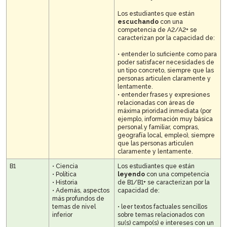
Los estudiantes que están
escuchando
con una
competencia de A2/A2+ se
caracterizan por la capacidad de:
• entender lo suficiente como para
poder satisfacer necesidades de
un tipo concreto, siempre que las
personas articulen claramente y
lentamente.
• entender frases y expresiones
relacionadas con áreas de
máxima prioridad inmediata (por
ejemplo, información muy básica
personal y familiar, compras,
geografía local, empleo), siempre
que las personas articulen
claramente y lentamente.
B1
• Ciencia
Los estudiantes que están
• Política
leyendo
con una competencia
• Historia
de B1/B1+ se caracterizan por la
• Además, aspectos
capacidad de:
más profundos de
temas de nivel
• leer textos factuales sencillos
inferior
sobre temas relacionados con
su(s) campo(s) e intereses con un