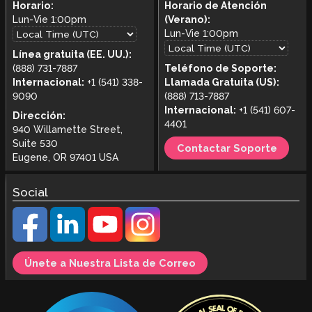
Horario:
Horario de Atención
Lun-Vie
1:00pm
(Verano):
Lun-Vie
1:00pm
Línea gratuita (EE. UU.):
(888) 731-7887
Teléfono de Soporte:
Internacional:
+1 (541) 338-
Llamada Gratuita (US):
9090
(888) 713-7887
Internacional:
+1 (541) 607-
Dirección:
4401
940 Willamette Street,
Suite 530
Contactar Soporte
Eugene, OR 97401 USA
Social
Únete a Nuestra Lista de Correo