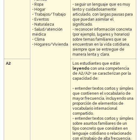
• Ropa
• seguir un lenguaje que es muy
• Hogar
lento y cuidadosamente
• Trabajos/Trabajo
articulado, con largas pausas para
• Eventos
que puedan asimilar el
• Naturaleza
significado.
• Salud/atención
• reconocer información concreta
médica
(por ejemplo, lugares y horarios)
• Clima
sobre temas familiares que se
• Hogares/Vivienda
encuentran en la vida cotidiana,
siempre que se entregue de
manera lenta y clara.
A2
Los estudiantes que están
leyendo
con una competencia
de A2/A2+ se caracterizan por la
capacidad de:
• entender textos cortos y simples
que contienen el vocabulario de
mayor frecuencia, incluyendo una
proporción de elementos de
vocabulario internacional
compartido.
• entender textos cortos y simples
sobre asuntos familiares de un
tipo concreto que consisten en
lenguaje cotidiano o relacionado
con el trabajo de alta frecuencia.