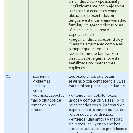
de un discurso proposicional y
lingüísticamente complejo sobre
temas tanto concretos como
abstractos presentados en
lenguaje estándar o una variedad
familiar, incluyendo discusiones
técnicas en su campo de
especialización.
• seguir un discurso extendido y
líneas de argumento complejas,
siempre que el tema sea
razonablemente familiar, y la
dirección del argumento esté
señalizada por marcadores
explícitos.
C1
• Economía
Los estudiantes que están
• Problemas
leyendo
con competencia C1 se
sociales
caracterizan por la capacidad de:
• Artes
• Además, aspectos
• entender en detalle textos
más profundos de
largos y complejos, ya sean o no
temas de nivel
relacionados con su(s) área(s) de
inferior
especialidad, siempre que pueda
releer secciones difíciles.
• entender una amplia variedad
de textos, incluyendo escritos
literarios, artículos de periódicos o