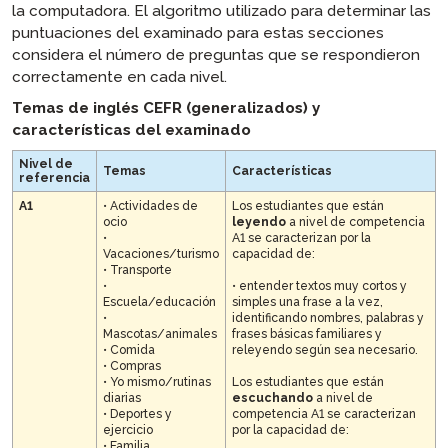
la computadora. El algoritmo utilizado para determinar las
puntuaciones del examinado para estas secciones
considera el número de preguntas que se respondieron
correctamente en cada nivel.
Temas de inglés CEFR (generalizados) y
características del examinado
Nivel de
Temas
Características
referencia
A1
• Actividades de
Los estudiantes que están
ocio
leyendo
a nivel de competencia
•
A1 se caracterizan por la
Vacaciones/turismo
capacidad de:
• Transporte
•
• entender textos muy cortos y
Escuela/educación
simples una frase a la vez,
•
identificando nombres, palabras y
Mascotas/animales
frases básicas familiares y
• Comida
releyendo según sea necesario.
• Compras
• Yo mismo/rutinas
Los estudiantes que están
diarias
escuchando
a nivel de
• Deportes y
competencia A1 se caracterizan
ejercicio
por la capacidad de:
• Familia