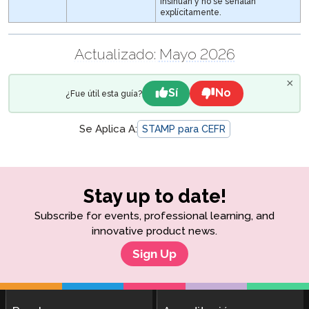
insinúan y no se señalan
explícitamente.
Actualizado:
Mayo 2026
×
Sí
No
¿Fue útil esta guía?
Se Aplica A:
STAMP para CEFR
Stay up to date!
Subscribe for events, professional learning, and
innovative product news.
Sign Up