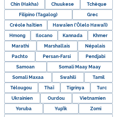
Chin (Hakha)
Chuukese
Tchèque
Filipino (Tagalog)
Grec
Créole haïtien
Hawaïen (‘Ōlelo Hawai’i)
Hmong
Ilocano
Kannada
Khmer
Marathi
Marshallais
Népalais
Pachto
Persan-Farsi
Pendjabi
Samoan
Somali Maay Maay
Somali Maxaa
Swahili
Tamil
Télougou
Thaï
Tigrinya
Turc
Ukrainien
Ourdou
Vietnamien
Yoruba
Yup’ik
Zomi