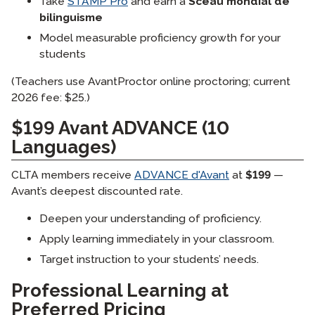
Take
STAMP Pro
and earn a
Sceau mondial de
bilinguisme
Model measurable proficiency growth for your
students
(Teachers use AvantProctor online proctoring; current
2026 fee: $25.)
$199 Avant ADVANCE (10
Languages)
CLTA members receive
ADVANCE d'Avant
at
$199
—
Avant’s deepest discounted rate.
Deepen your understanding of proficiency.
Apply learning immediately in your classroom.
Target instruction to your students’ needs.
Professional Learning at
Preferred Pricing