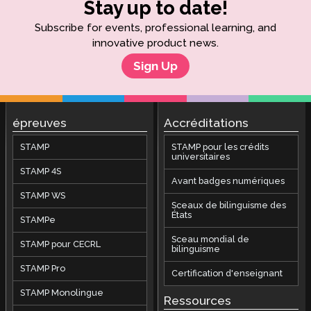
Stay up to date!
Subscribe for events, professional learning, and
innovative product news.
Sign Up
épreuves
Accréditations
STAMP
STAMP pour les crédits
universitaires
STAMP 4S
Avant badges numériques
STAMP WS
Sceaux de bilinguisme des
États
STAMPe
Sceau mondial de
STAMP pour CECRL
bilinguisme
STAMP Pro
Certification d'enseignant
STAMP Monolingue
Ressources