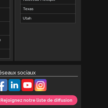
Texas
Utah
é
éseaux sociaux
Rejoignez notre liste de diffusion