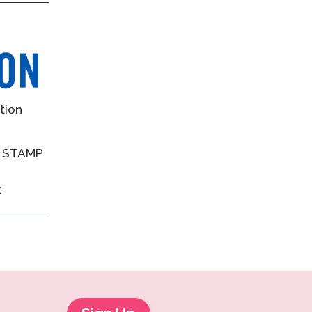
tion
s STAMP
.