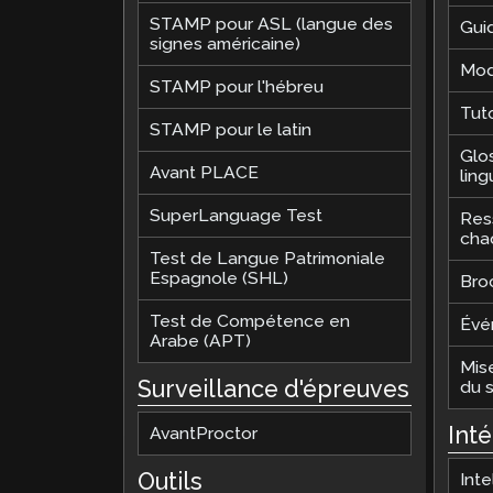
STAMP pour ASL (langue des
Guid
signes américaine)
Mod
STAMP pour l'hébreu
Tuto
STAMP pour le latin
Glo
Avant PLACE
ling
SuperLanguage Test
Res
cha
Test de Langue Patrimoniale
Espagnole (SHL)
Bro
Test de Compétence en
Évé
Arabe (APT)
Mis
Surveillance d'épreuves
du 
Int
AvantProctor
Outils
Inte