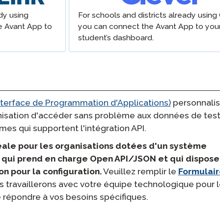
Podcast
dy using
For schools and districts already using 
STAMP pour ASL (langue des
signes américaine)
nce
e Avant App to
you can connect the Avant App to you
Blog
student’s dashboard.
STAMP pour l’hébreu
elle
Événements
STAMP pour le latin
Interface de Programmation d'Applications)
personnalis
isation d'accéder sans problème aux données de test
mes qui supportent l'intégration API.
idéale pour les organisations dotées d'un système
) qui prend en charge Open API/JSON et qui dispose
 pour la configuration.
Veuillez remplir le
Formulai
s travaillerons avec votre équipe technologique pour l
de répondre à vos besoins spécifiques.