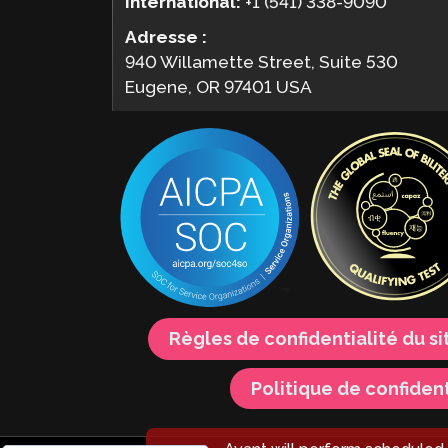
International:
+1 (541) 338-9090
Adresse :
940 Willamette Street, Suite 530
Eugene, OR 97401 USA
Règles de confidentialité du s
Politique de confident