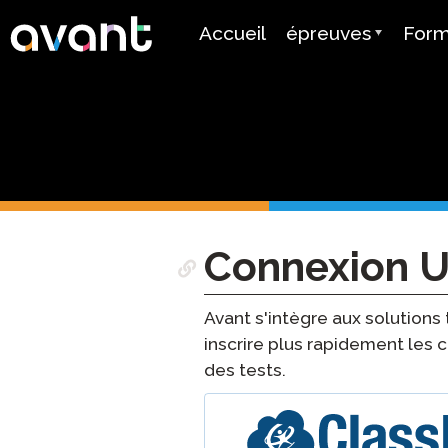
Skip to main content
Accueil
épreuves
Form
Aperçu du Test
ADVA
STAMP
Form
PLACE
Appr
Lang
SuperLanguage Tes
Certi
Connexion U
Test de Langue
Patrimoniale Espag
Tutor
(SHL)
Avant s'intègre aux solutions
Guide
inscrire plus rapidement les c
Test de Compétenc
Arabe (APT)
des tests.
Tarification