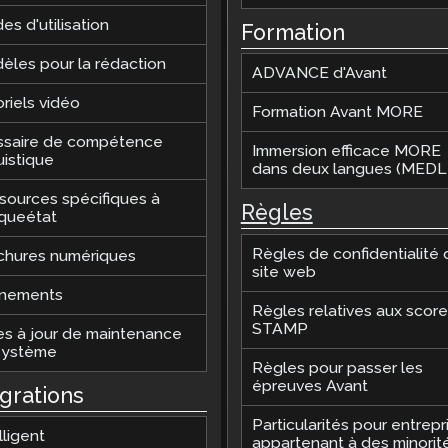
es d'utilisation
Formation
èles pour la rédaction
ADVANCE d'Avant
riels vidéo
Formation Avant MORE
ssaire de compétence
Immersion efficace MORE
uistique
dans deux langues (MEDLI
sources spécifiques à
Règles
queétat
Règles de confidentialité 
chures numériques
site web
nements
Règles relatives aux scor
STAMP
es à jour de maintenance
système
Règles pour passer les
épreuves Avant
égrations
Particularités pour entrepr
lligent
appartenant à des minorit