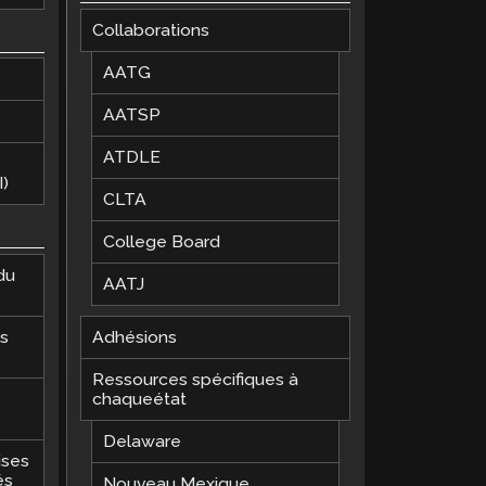
Collaborations
AATG
AATSP
ATDLE
)
CLTA
College Board
du
AATJ
es
Adhésions
Ressources spécifiques à
chaqueétat
Delaware
ises
és
Nouveau Mexique