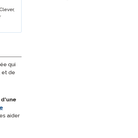
Intégration de ClassLink
Clever,
r
Intégration Astucieuse
Gestion des Horaires du
Groupe STAMP
ée qui
 et de
 d'une
re
es aider