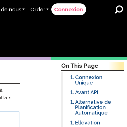
 de nous
Order
Connexion
d’Avant
Processus de Commande
Servons
Tarification
Écoles et Districts K-12
Immersion en Deux Langues
ipe
Demander un devis
English Learner Programs
rs & évaluations
Contact Sales
On This Page
Enseignement Supérieur
Contacter le Support
Connexion
Unique
Lieux de travail
tions
 à
Avant API
ClassLink
ltats
Alternative de
 & Conformité
Intelligent
Planification
Automatique
Ellevation
Ellevation