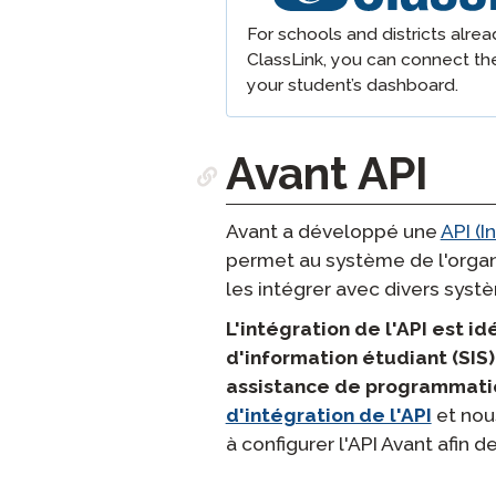
Test de Langues
For schools and districts alrea
Surveillance à Dista
ClassLink, you can connect th
your student’s dashboard.
Demander une Nouv
Tentative
Avant API
Avant a développé une
API (
permet au système de l'organ
les intégrer avec divers systè
L'intégration de l'API est 
d'information étudiant (SIS
assistance de programmation
d'intégration de l'API
et nou
à configurer l'API Avant afin 