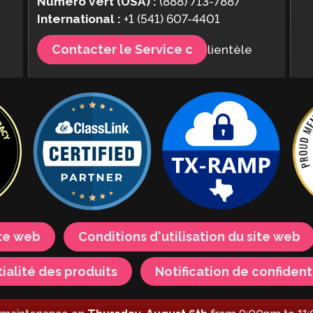
Numéro vert (USA) :
(888) 713-7887
International :
+1 (541) 607-4401
Contacter le Service c
lientèle
ite web
Conditions d'utilisation du site web
ialité des produits
Notification de confident