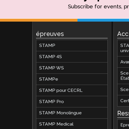
Subscribe for events, p
épreuves
Acc
STAMP
STA
univ
STAMP 4S
Ava
STAMP WS
Sce
Éta
STAMPe
Sce
STAMP pour CECRL
Cert
STAMP Pro
Res
STAMP Monolingue
STAMP Medical
Epr