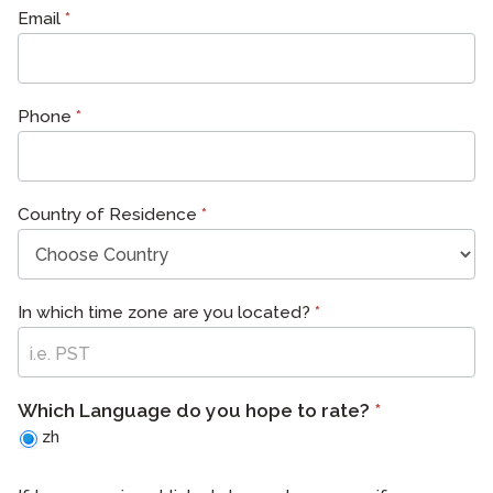
Email
*
Phone
*
Country of Residence
*
In which time zone are you located?
*
Which Language do you hope to rate?
*
zh