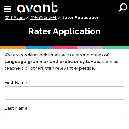
Skip to main content
关于Avant
/
评分员 & 评分
/
Rater Application
Rater Application
We are seeking individuals with a strong grasp of
language grammar and proficiency levels
, such as
teachers or others with relevant expertise.
Rater
First Name
*
Application
Last Name
*