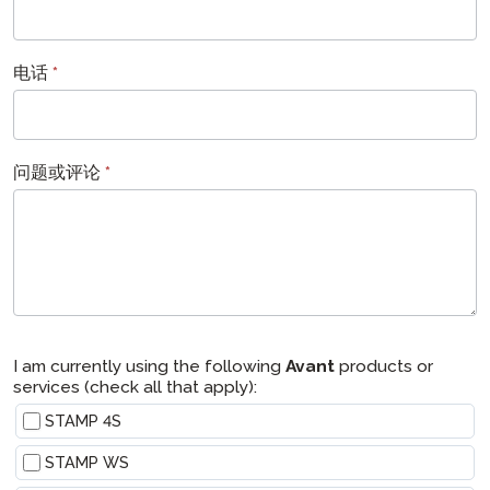
电话
*
问题或评论
*
I am currently using the following
Avant
products or
services (check all that apply):
STAMP 4S
STAMP WS