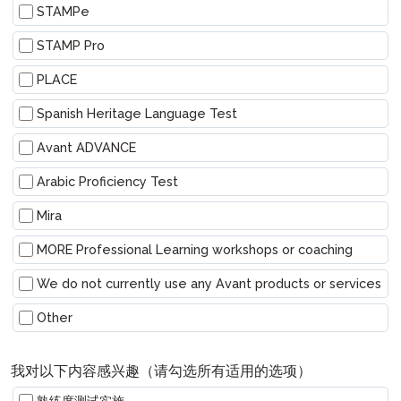
STAMPe
STAMP Pro
PLACE
Spanish Heritage Language Test
Avant ADVANCE
Arabic Proficiency Test
Mira
MORE Professional Learning workshops or coaching
We do not currently use any Avant products or services
其他
Other
我对以下内容感兴趣（请勾选所有适用的选项）