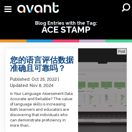
Skip to main content
Blog Entries with the Tag:
ACE STAMP
Is Your Language
Post
Assessment Data Accurate
您的语言评估数据
and Reliable?
准确且可靠吗？
Published:
Oct 25, 2022
Updated:
Nov 8, 2024
Is Your Language Assessment Data
Accurate and Reliable? The value
of language skills is increasing.
Both learners and educators are
discovering that individuals who
can demonstrate proficiency in
more than…