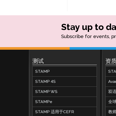
Stay up to da
Subscribe for events, p
测试
资
STAMP
ST
STAMP 4S
Av
STAMP WS
双
STAMPe
全
STAMP 适用于CEFR
教