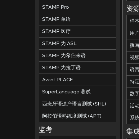
STAMP Pro
资
STAMP 单语
样
STAMP 医疗
用
STAMP 为 ASL
撰
STAMP 为希伯来语
视
STAMP 为拉丁语
语
Avant PLACE
特
SuperLanguage 测试
数
西班牙语遗产语言测试 (SHL)
活
阿拉伯语熟练度测试 (APT)
系
监考
集