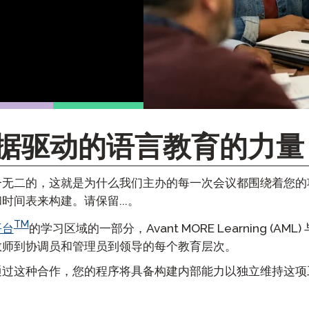
播客
程监考
STAMP 为 ASL
聪明的入
博客
求重考
STAMP 为希伯来语
STAMP
活动
STAMP 为拉丁语
据驱动的语言教育的力量
一无二的，这就是为什么我们主办的每一次会议都围绕着您的
时间表来构建。请保留...。
TM
平台
的学习区域的一部分，Avant MORE Learning (AM
教师到协调员和管理员到领导的每个教育层次。
通过这种合作，您的程序将具备构建内部能力以独立维持这项