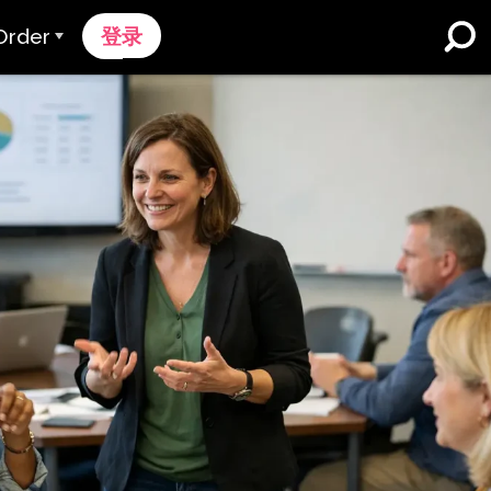
Order
登录
订购流程
定价
K-12学校和学区
双语浸入式学习
获取报价
英语学习者项目
ontact Sales
高等教育
联系支持
工作场所
k
n
k Onboarding