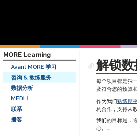
远
请
MORE Learning
解锁数
Avant MORE 学习
咨询 & 教练服务
每个项目都是独
数据分析
及符合您的预算和
MEDLI
作为我们
熟练度
联系
构合作，支持从
播客
我们的目标是，
心。...