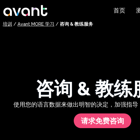
Skip to main content
首页
培训
/
Avant MORE 学习
/
咨询 & 教练服务
测
S
P
S
咨询 & 教练
西
试
阿
使用您的语言数据来做出明智的决定，加强指导
定
请求免费咨询
测