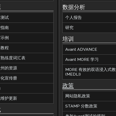
源
数据分析
本测试
个人报告
户指南
研究
写示例
培训
频教程
Avant ADVANCE
言熟练度词汇表
Avant MORE 学习
定州的资源
MORE 有效的双语浸入式
(MEDLI)
字化宣传册
政策
动
网站隐私政策
统维护更新
STAMP 分数政策
成