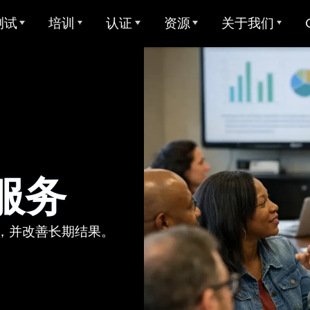
测试
培训
认证
资源
关于我们
试概述
Avant ADVANCE
大学学分用于STAMP
样本测试
关于Avant
TAMP
Avant MORE 学习
Avant 数字徽章
用户指南
我们服务的对象
所有STAMP测试
Avant MORE 学习
STAMP 4S
MEDLI (双语沉浸式学习)
LACE
Mira 语言学习
双语能力州州印章
撰写示例
我们的团队
STAMP WS
联系 MORE 学习
uperLanguage 测试
教师资格认证
全球双语能力认证印章
STAMP 个人报告
评分员 & 评分
C
服务
STAMPe
班牙语传统语言（SHL）测
视频教程
研究
职业生涯
SHL 测试设计
STAMP 适用于 CEFR
SHL测试部分描述
用户指南
集成
合作
ClassLin
拉伯语熟练度测试 (APT)
，并改善长期结果。
STAMP Pro
聪明
视频教程
信任 & 合规性
价
STAMP 单语
Ellevatio
住宿
试语言
STAMP 医疗
ClassLin