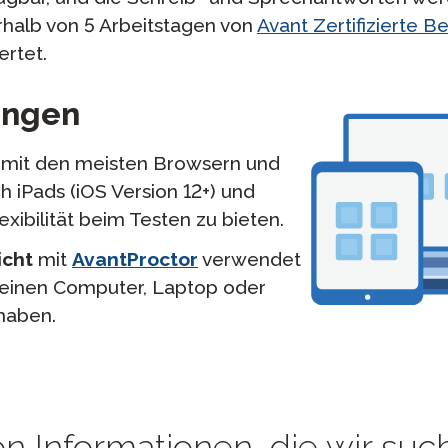
rhalb von 5 Arbeitstagen von
Avant Zertifizierte B
rtet.
ungen
d mit den meisten Browsern und
h iPads (iOS Version 12+) und
ibilität beim Testen zu bieten.
icht
mit
AvantProctor
verwendet
einen Computer, Laptop oder
haben.
on Informationen, die wir such