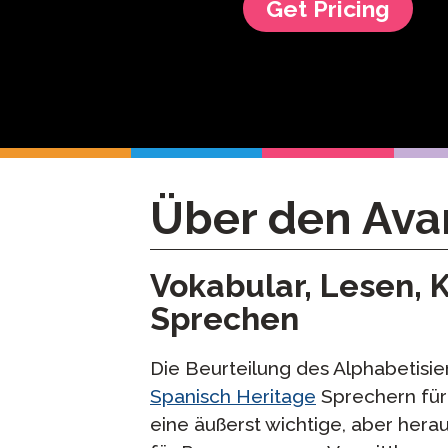
Get Pricing
Test Sprachen
Fernüberwach
Prüfungen
Fordern Sie ei
Wiederholung
Über den Ava
Vokabular, Lesen, 
Sprechen
Die Beurteilung des Alphabetisi
Spanisch Heritage
Sprechern für 
eine äußerst wichtige, aber her