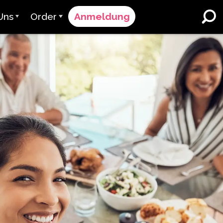
Uns
Order
Anmeldung
vant
Bestellvorgang
r bedienen
Preisgestaltung
K-12 Schulen und Bezirke
Zweisprachiger
 Team
Angebot anfordern
Sprachunterricht
er & Bewertung
Contact Sales
English Learner Programs
Kontaktieren Sie den
Höhere Bildung
Support
menarbeiten
ClassLink
Arbeitsplätze
Clever
uen & Compliance
Ellevation
ClassLink Onboarding