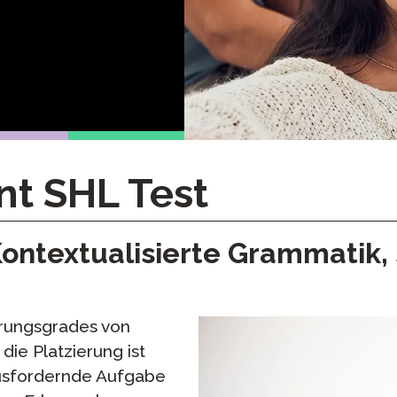
Podcast
STAMP für ASL
Blog
ung bei
STAMP für Hebräisch
Veranstaltungen
ne
STAMP für Latein
 an
nt SHL Test
Kontextualisierte Grammatik,
erungsgrades von
die Platzierung ist
ausfordernde Aufgabe