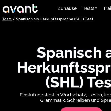
Skip to main content
Zuhause
Tests
Tra
Tests
/
Spanisch als Herkunftssprache (SHL) Test
Testübersicht
Ava
STAMP
Ava
PLACE
Mir
Spanisch 
SuperLanguag
Lehr
Herkunftssp
Spanisch als
Vid
Herkunftsspr
Test
(SHL) Tes
Ben
Arabischer
Sprachkenntni
Einstufungstest in Wortschatz, Lesen, kon
Grammatik, Schreiben und Spr
Preisgestaltu