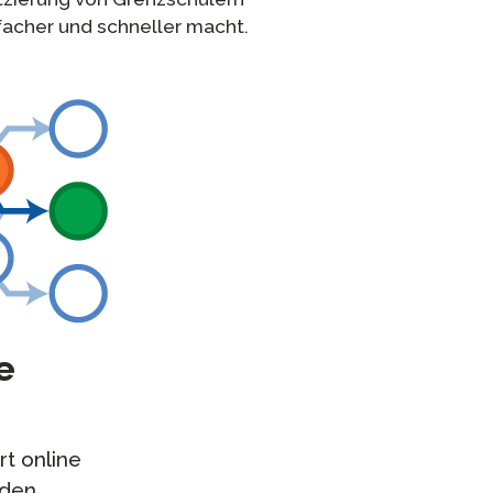
facher und schneller macht.
e
t online
rden