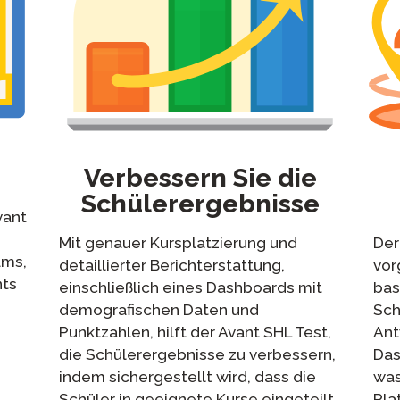
Verbessern Sie die
Schülerergebnisse
vant
Mit genauer Kursplatzierung und
Der
ams,
detaillierter Berichterstattung,
vor
nts
einschließlich eines Dashboards mit
bas
demografischen Daten und
Sch
Punktzahlen, hilft der Avant SHL Test,
Ant
die Schülerergebnisse zu verbessern,
Das
indem sichergestellt wird, dass die
was
Schüler in geeignete Kurse eingeteilt
Pla