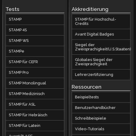
Tests
Akkreditierung
STAMP
STAMP für Hochschul-
Credits
STAMP 4S
Avant Digital Badges
STAMP WS
Siegel der
Zweisprachigkeit(U.S.Staaten)
STAMPe
Globales Siegel der
STAMP für CEFR
Zweisprachigkeit
STAMP Pro
Lehrerzertifizierung
STAMP Monolingual
Ressourcen
STAMP Medizinisch
Beispieltests
STAMP für ASL
Benutzerhandbücher
STAMP für Hebräisch
Schreibbeispiele
STAMP für Latein
Video-Tutorials