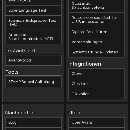
Avant PLACE
Glossar zur
Sprachkompetenz
SuperLanguage Test
Ressourcen spezifisch für
Spanisch-Erstsprache-Test
U.S.Bundesstaaten
(SHL)
Digitale Broschüren
Arabischer
Sprachkenntnistest (APT)
Veranstaltungen
Testaufsicht
Systemwartungs-Updates
AvantProctor
Integrationen
Tools
Clever
STAMP Bericht Aufteilung
ClassLink
Ellevation
Nachrichten
Über
Blog
Über Avant