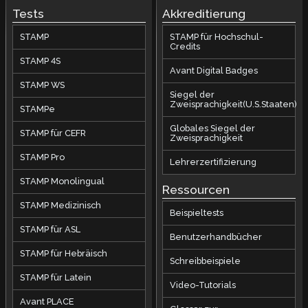
Tests
Akkreditierung
STAMP
STAMP für Hochschul-
Credits
STAMP 4S
Avant Digital Badges
STAMP WS
Siegel der
Zweisprachigkeit(U.S.Staaten)
STAMPe
Globales Siegel der
STAMP für CEFR
Zweisprachigkeit
STAMP Pro
Lehrerzertifizierung
STAMP Monolingual
Ressourcen
STAMP Medizinisch
Beispieltests
STAMP für ASL
Benutzerhandbücher
STAMP für Hebräisch
Schreibbeispiele
STAMP für Latein
Video-Tutorials
Avant PLACE