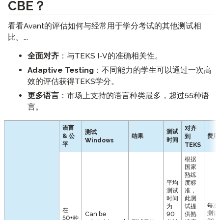
CBE？
看看Avant的评估如何与经常用于学分考试的其他测试相
比。...
全面对齐
：与TEKS I-V的准确相关性。
Adaptive Testing
：不同能力的学生可以通过一次高
效的评估获得TEKS学分。
更多语言
：市场上支持的语言种类最多，超过55种语
言。
语言
对齐
测试
测试
& 公
结果
费用
到
时间
Windows
平
TEKS
根据
国家
熟练
平均
度标
测试
准，
时间
此测
每次
为
试提
在
测试
Can be
90
供熟
50+种