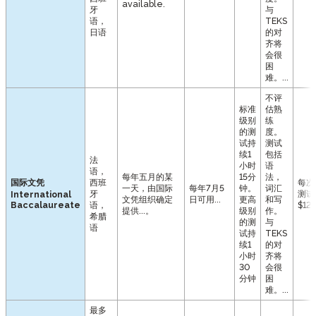
available.
牙
与
语，
TEKS
日语
的对
齐将
会很
困
难。...
不评
标准
估熟
级别
练
的测
度。
试持
测试
续1
包括
法
小时
语
语，
每年五月的某
15分
法，
国际文凭
西班
每次
一天，由国际
每年7月5
钟。
词汇
牙
测试
International
文凭组织确定
日可用...
更高
和写
Baccalaureate
语，
$123
提供...。
级别
作。
希腊
的测
与
语
试持
TEKS
续1
的对
小时
齐将
30
会很
分钟
困
难。...
最多