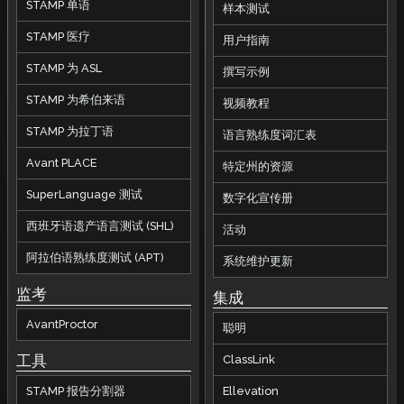
STAMP 单语
样本测试
STAMP 医疗
用户指南
STAMP 为 ASL
撰写示例
STAMP 为希伯来语
视频教程
STAMP 为拉丁语
语言熟练度词汇表
Avant PLACE
特定州的资源
SuperLanguage 测试
数字化宣传册
西班牙语遗产语言测试 (SHL)
活动
阿拉伯语熟练度测试 (APT)
系统维护更新
监考
集成
AvantProctor
聪明
工具
ClassLink
STAMP 报告分割器
Ellevation