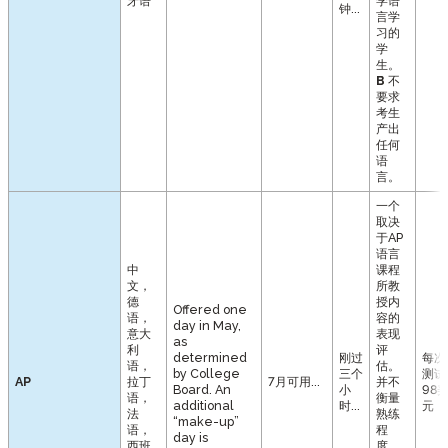
牙语
学语
钟...
言学
习的
学
生。
B
不
要求
考生
产出
任何
语
言。
一个
取决
于AP
语言
中
课程
文，
所教
德
授内
Offered one
语，
容的
day in May,
意大
表现
as
利
评
determined
刚过
每次
语，
估。
by College
三个
测试
AP
拉丁
7月可用...
并不
Board. An
小
98
语，
衡量
additional
时...
元
法
熟练
“make-up”
语，
程
day is
西班
度。