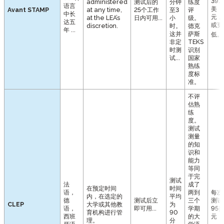
39.
administered
测试后的
分钟
练度
语言
美
Avant STAMP
at any time,
25个工作
至3
评
中长
元，
at the LEA’s
日内可用...
小
级。
达五
或更
discretion.
时。
德克
年 ...
这并
萨斯
低。
非定
TEKS
时测
识别
试...
国家
熟练
度标
准。
不评
估熟
练
度。
测试
测量
的知
识和
能力
等同
于完
测试
法
成了
在预定时间
时间
语，
两到
每次
内，在选定的
平均
德
测试后立
三个
测试
CLEP
大学或其他教
为
语，
即可用...
学期
95
育机构进行管
90
西班
的大
元
理。
分