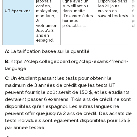
japonais,
ligne avec un
Disponible dans
pe
coréen,
surveillant ou
les 20 jours
pa
UT épreuves
malayalam,
dans un site
ouvrables
ép
mandarin,
d'examen à des
suivant les tests
tr
&
horaires
...
po
vietnamien.
préétablis. ...
ch
Jusqu'à 3
ans en
espagnol.
A:
La tarification basée sur la quantité.
B:
https://clep.collegeboard.org/clep-exams/french-
language
C:
Un étudiant passant les tests pour obtenir le
maximum de 3 années de crédit que les tests UT
peuvent fournir, le coût serait de 150 $, et les étudiants
devraient passer 6 examens. Trois ans de crédit ne sont
disponibles qu'en espagnol. Les autres langues ne
peuvent offrir que jusqu'à 2 ans de crédit. Des achats de
tests individuels sont également disponibles pour 125 $
par année testée.