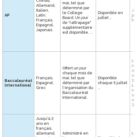
Chinois,
mai, tel que
Allemand,
déterminé par
Italien,
Ju
le College
Disponible en
AP
Latin,
plu
Board. Un jour
juillet ...
Français,
he
de "rattrapage"
Espagnol,
supplémentaire
Japonais
est disponible. ...
Le
ni
Offert un jour
st
chaque mois de
du
Français,
mai, tel que
Disponible
15
Baccalauréat
Espagnol,
déterminé par
chaque 5 juillet
International
Le
Grec
l'organisation du
...
ni
Baccalauréat
su
International.
du
30
Jusqu'à 2
ans en
français,
allemand,
Administré en
Le