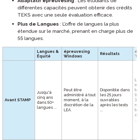
Adaptatif épreuvesing
: Les étudiants de
différentes capacités peuvent obtenir des crédits
TEKS avec une seule évaluation efficace.
Plus de Langues
: L'offre de langues la plus
étendue sur le marché, prenant en charge plus de
55 langues.
Langues &
épreuvesing
ép
Résultats
Équité
Windows
T
Le
mo
Peut être
Disponible dans
te
Jusqu'à
administré à tout
les 25 jours
90
cinq ans
Avant STAMP
moment, à la
ouvrables
3 
dans 50+
discrétion de la
après les tests
n'
langues ...
LEA.
...
te
ch
...