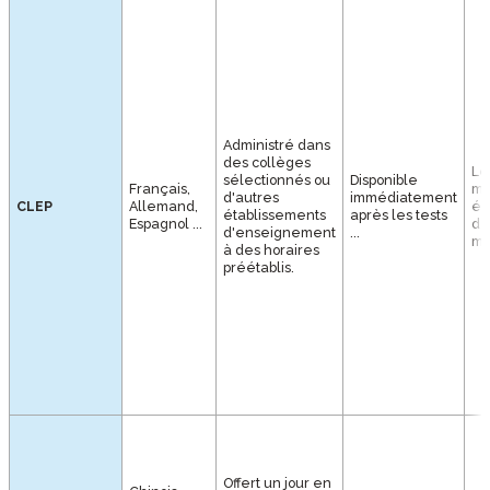
Administré dans
des collèges
Le
sélectionnés ou
Disponible
Français,
mo
d'autres
immédiatement
CLEP
Allemand,
ép
établissements
après les tests
Espagnol ...
de
d'enseignement
...
mi
à des horaires
préétablis.
Offert un jour en