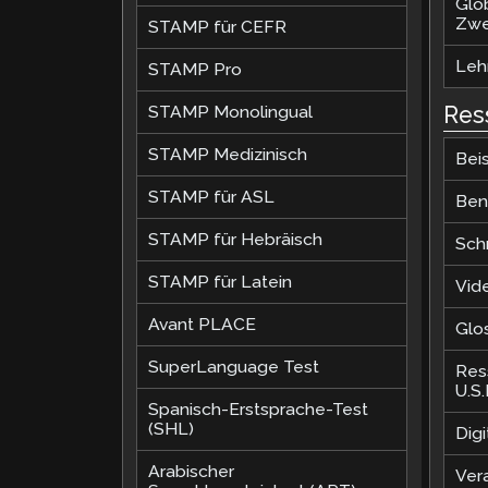
Glo
Zwe
STAMP für CEFR
Lehr
STAMP Pro
Res
STAMP Monolingual
STAMP Medizinisch
Beis
STAMP für ASL
Ben
STAMP für Hebräisch
Sch
STAMP für Latein
Vid
Avant PLACE
Glo
SuperLanguage Test
Res
U.S
Spanisch-Erstsprache-Test
(SHL)
Dig
Arabischer
Ver