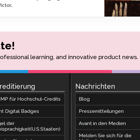
Podcast
Victor…
STAMP für ASL
Blog
ung bei
STAMP für Hebräisch
Veranstaltungen
ne
STAMP für Latein
 an
te!
rofessional learning, and innovative product news.
reditierung
Nachrichten
MP für Hochschul-Credits
Blog
nt Digital Badges
Pressemitteilungen
gel der
Avant in den Medien
isprachigkeit(U.S.Staaten)
Melden Sie sich für die