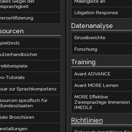
bales Siegel der
Mailingliste an
isprachigkeit
Litigation Response
erzertifizierung
Datenanalyse
sourcen
Einzelberichte
pieltests
Forschung
utzerhandbücher
Training
reibbeispiele
Avant ADVANCE
eo-Tutorials
Avant MORE Lernen
ssar zur Sprachkompetenz
MORE Effektive
sourcen spezifisch für
Zweisprachige Immersion
.Bundesstaaten
(MEDLI)
itale Broschüren
Richtlinien
anstaltungen