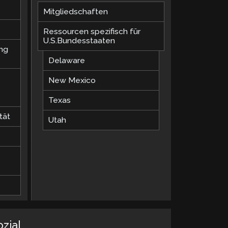
Mitgliedschaften
Ressourcen spezifisch für
U.S.Bundesstaaten
ung
Delaware
New Mexico
Texas
tät
Utah
ozial