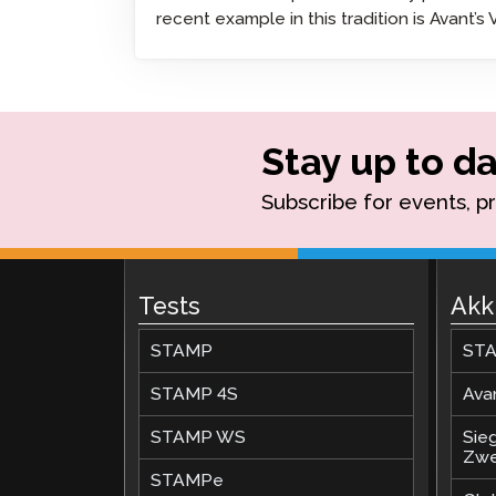
Test Sprachen
recent example in this tradition is Avant’s 
Fernüberwach
Prüfungen
Fordern Sie ei
Wiederholung
Stay up to da
Subscribe for events, p
Tests
Akk
STAMP
STA
STAMP 4S
Ava
STAMP WS
Sie
Zwe
STAMPe