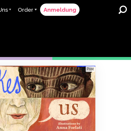
Uns
Order
Anmeldung
vant
Bestellvorgang
r bedienen
Preisgestaltung
K-12 Schulen und Bezirke
Zweisprachiger
 Team
Angebot anfordern
Sprachunterricht
er & Bewertung
Contact Sales
English Learner Programs
Post
Kontaktieren Sie den
Höhere Bildung
Support
menarbeiten
ClassLink
Arbeitsplätze
Clever
uen & Compliance
Ellevation
ClassLink Onboarding