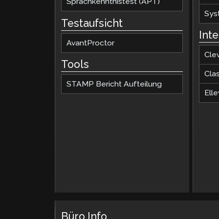
Sprachkenntnistest (APT)
Sys
Testaufsicht
Int
AvantProctor
Cle
Tools
Cla
STAMP Bericht Aufteilung
Elle
Büro Info