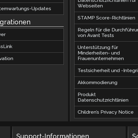
Datenschutzrichtlinien für
Webseiten
temwartungs-Updates
STAMP Score-Richtlinien
egrationen
Regeln für die Durchführ
ver
von Avant Tests
ssLink
Unterstützung für
Minderheiten- und
vation
Frauenunternehmen
Testsicherheit und -Integri
Akkommodierung
Produkt
Datenschutzrichtlinien
Children’s Privacy Notice
Support-Informationen
S