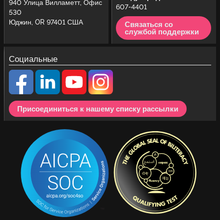
940 Улица Вилламетт, Офис
607-4401
530
Юджин, OR 97401 США
Связаться со
службой поддержки
Социальные
Присоединиться к нашему списку рассылки