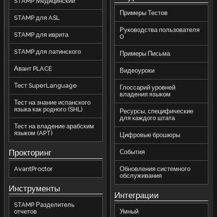
STAMP Медицинский
Примеры Тестов
STAMP для ASL
Руководства пользователя
STAMP для иврита
0
STAMP для латинского
Примеры Письма
Авант PLACE
Видеоуроки
Тест SuperLanguage
Глоссарий уровней
владения языком
Тест на знание испанского
языка как родного (SHL)
Ресурсы, специфические
для каждого штата
Тест на владение арабским
языком (APT)
Цифровые брошюры
Прокторинг
События
AvantProctor
Обновления системного
обслуживания
Инструменты
Интеграции
STAMP Разделитель
отчетов
Умный