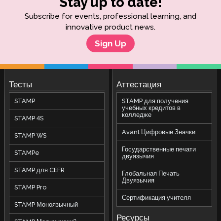
Stay up to date!
Subscribe for events, professional learning, and
innovative product news.
Sign Up
Тесты
Аттестация
STAMP
STAMP для получения
учебных кредитов в
колледже
STAMP 4S
Avant Цифровые Значки
STAMP WS
Государственные печати
STAMPe
двуязычия
STAMP для CEFR
Глобальная Печать
Двуязычия
STAMP Pro
Сертификация учителя
STAMP Моноязычный
Ресурсы