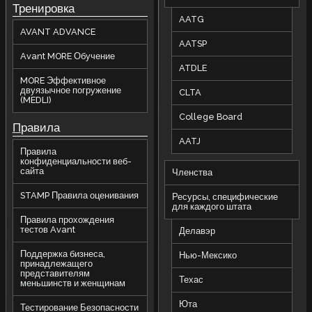
Тренировка
AATG
AVANT ADVANCE
AATSP
Avant MORE Обучение
ATDLE
MORE Эффективное
двуязычное погружение
CLTA
(MEDLI)
College Board
П
равила
AATJ
Правила
конфиденциальности веб-
сайта
Членства
STAMP Правила оценивания
Ресурсы, специфические
для каждого штата
Правила прохождения
тестов Avant
Делавэр
Поддержка бизнеса,
Нью-Мексико
принадлежащего
представителям
Техас
меньшинств и женщинам
Юта
Тестирование Безопасности