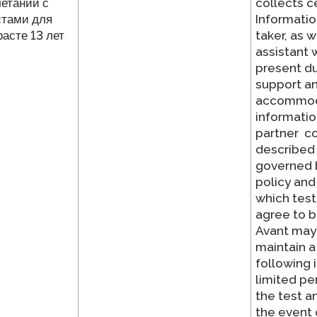
четании с
collects c
стами для
Informatio
асте 13 лет
taker, as w
assistant 
present du
support a
accommod
informatio
partner co
described 
governed b
policy and
which test
agree to b
Avant may
maintain a
following 
limited pe
the test an
the event 