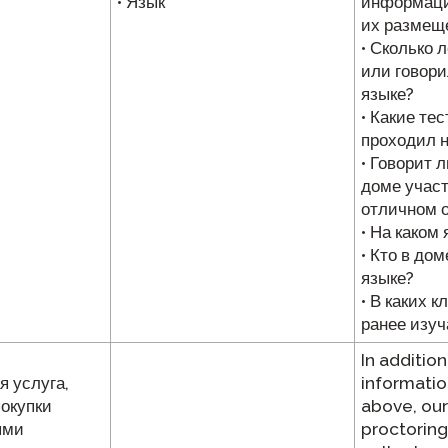
• Язык
информаци
их размеще
• Сколько 
или говори
языке?
• Какие те
проходил н
• Говорит 
доме участ
отличном о
• На каком
• Кто в дом
языке?
• В каких к
ранее изуч
In addition
я услуга,
informatio
покупки
above, our
ыми
proctoring