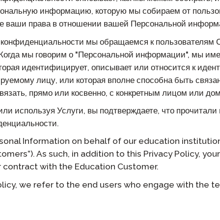
сональную информацию, которую мы собираем от пользо
STAMP для ASL
прокторство
Подкаст
же ваши права в отношении вашей Персональной информ
STAMP для иврита
 повторное
Блог
 конфиденциальности мы обращаемся к пользователям С
ие
. Когда мы говорим о "Персональной информации", мы им
STAMP для латинского
События
орая идентифицирует, описывает или относится к иде
уемому лицу, или которая вполне способна быть связан
вязать, прямо или косвенно, с конкретным лицом или до
или используя Услуги, вы подтверждаете, что прочитали 
денциальности.
onal Information on behalf of our education instituti
mers”). As such, in addition to this Privacy Policy, your
 contract with the Education Customer.
Policy, we refer to the end users who engage with the te