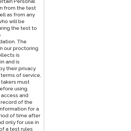
ertain Personal
n from the test
ell as from any
who will be
ring the test to
n
ation.
The
n our proctoring
llects is
in and is
y their privacy
 terms of service,
 takers must
efore using.
 access and
 record of the
information for a
riod of time after
d only for use in
of a test rules