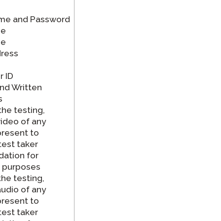
ame and Password
me
me
dress
r ID
nd Written
s
the testing,
video of any
present to
test taker
ation for
g purposes
the testing,
audio of any
present to
test taker