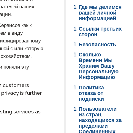
вателей наших
Где мы делимся
ClassLink Onboarding
вашей личной
ации.
информацией
Умное Онбординг
ервисов как к
Ссылки третьих
еем в виду
сторон
STAMP Групповое
составление расписания
нтифицированному
Безопасность
ной с или которую
Сколько
мохозяйством.
Времени Мы
Храним Вашу
и поняли эту
Персональную
Информацию
on customers
Политика
отказа от
 privacy is further
подписки
Пользователи
sting services as
из стран,
находящихся за
пределами
Соединенных