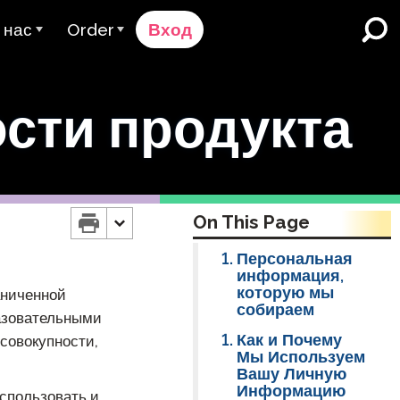
 нас
Order
Вход
 компании Avant
Процесс Заказа
сти продукта
ьзователя
ому Мы Служим
Цены
Школы и округа K-12
Двуязычное Погружение
аша Команда
Запросить расчёт
а
English Learner Programs
ценщики & Рейтинг
Contact Sales
уальные
On This Page
Высшее образование
арьера
Связаться со Службой
поддержки
Персональная
Места работы
информация,
отрудничество
которую мы
аниченной
собираем
ClassLink
разовательными
оверие & Соблюдение
Как и Почему
 совокупности,
Умный
Мы Используем
Вашу Личную
Ellevation
Информацию
спользовать и