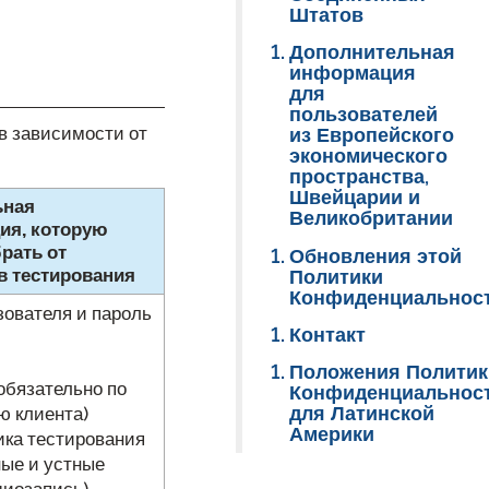
Штатов
Дополнительная
информация
для
пользователей
в зависимости от
из Европейского
экономического
пространства,
Швейцарии и
ьная
Великобритании
ия, которую
рать от
Обновления этой
в тестирования
Политики
Конфиденциальнос
зователя и пароль
Контакт
Положения Политик
еобязательно по
Конфиденциальнос
для Латинской
ю клиента)
Америки
ника тестирования
ые и устные
диозапись)