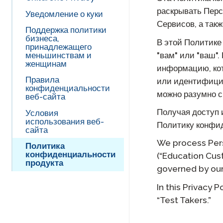
приспособлений
раскрывать Пер
Уведомление о куки
Удаленное 
Правила
Сервисов, а так
прохождения теста
Поддержка политики
Avant
бизнеса,
Запросить
В этой Политике
принадлежащего
прохожден
STAMP Правила
"вам" или "ваш"
меньшинствам и
оценивания
женщинам
информацию, кот
Политика оценки
Правила
или идентифицир
SuperLanguage
конфиденциальности
можно разумно с
веб-сайта
Получая доступ 
Условия
использования веб-
Политику конфи
сайта
We process Pers
Политика
конфиденциальности
(“Education Custo
продукта
governed by our
In this Privacy 
“Test Takers.”