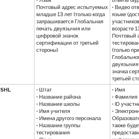
Почтовый адрес испытуемых
• Видео от
младше 13 лет (только когда
языке (дос
запрашивается Глобальная
участников
печать двуязычия или
возрасте 1
цифровой значок
Почтовый 
сертификации от третьей
тестирован
стороны)
(только пр
Глобальног
двуязычия
значка сер
третьей ст
 SHL
• Штат
• Имя
• Название района
• Фамилия
• Название школы
• ID участ
• Имя учителя
• Электрон
• Имена другого персонала
Образоват
• Название группы
также буде
тестирования
предостав