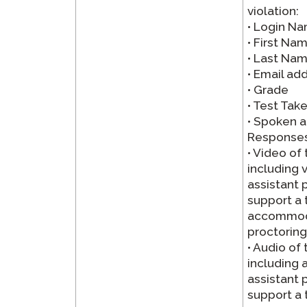
violation:
• Login N
• First Na
• Last Na
• Email ad
• Grade
• Test Take
• Spoken a
Response
• Video of 
including 
assistant 
support a 
accommod
proctorin
• Audio of 
including 
assistant 
support a 