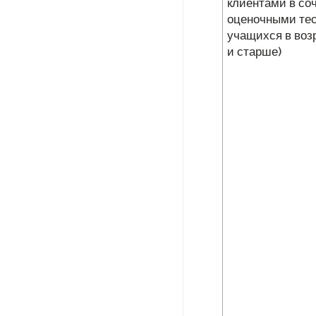
клиентами в со
оценочными те
учащихся в возр
и старше)