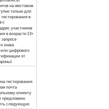
ветов на жестовом
тупно только для
 тестирования в
3+)
адрес участников
ия в возрасте 13+
и запросе
о знака
 или цифрового
тификации от
ороны)
ника тестирования
ная почта
ельному клиенту
т предложено
ить следующую