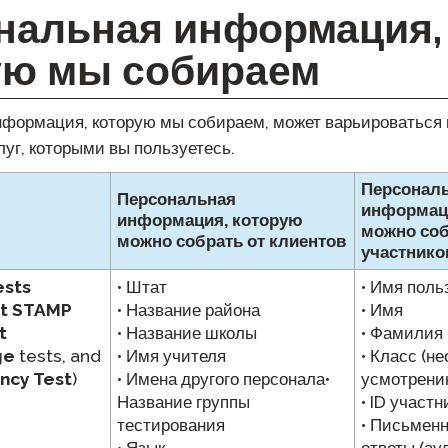
нальная информация,
ую мы собираем
формация, которую мы собираем, может варьироваться 
луг, которыми вы пользуетесь.
Персонал
Персональная
информац
информация, которую
можно соб
можно собрать от клиентов
участнико
ests
• Штат
• Имя поль
t STAMP
• Название района
• Имя
t
• Название школы
• Фамилия
ge
tests, and
• Имя учителя
• Класс (н
ency Test
)
• Имена другого персонала•
усмотрени
Название группы
• ID участ
тестирования
• Письменн
• Язык
ответы (ау