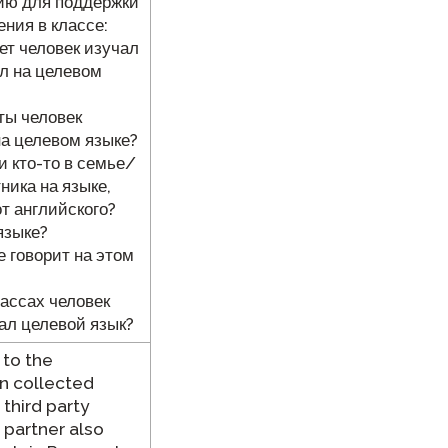
ю для поддержки
ния в классе:
лет человек изучал
л на целевом
сты человек
а целевом языке?
ли кто-то в семье/
ника на языке,
т английского?
 языке?
е говорит на этом
лассах человек
ал целевой язык?
 to the
n collected
 third party
 partner also