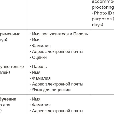
accommod
proctorin
• Photo ID 
purposes (
days)
применимо
• Имя пользователя и Пароль
гуа)
• Имя
• Фамилия
• Адрес электронной почты
• Оценки
упно только
• Пароль
елей)
• Имя
• Фамилия
• Адрес электронной почты
• Язык для лицензии
бучение
• Имя
о для
• Фамилия
)
• Адрес электронной почты