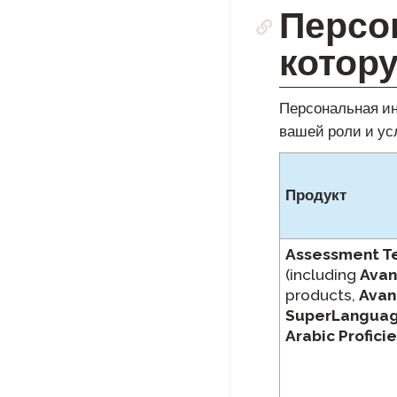
Персо
котор
Персональная ин
вашей роли и ус
Продукт
Assessment T
(including
Avan
products,
Avan
SuperLangua
Arabic Profici